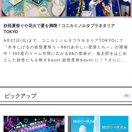
妖怪夏祭りや花火で夏を満喫！コニカミノルタプラネタリア
TOKYO
9月27日(日)まで、コニカミノルタプラネタリアTOKYOにて
『水木しげるの妖怪夏祭り～88のあやしい星座たち～』が開催
中！360度のドーム空間に広がる88の星座が、鬼太郎をはじめ
とした妖怪たちを映す&quot;妖怪星座&quot;に！？さらに例
年人気の夏祭り屋台も妖怪仕様で登場！怪しくもどこか愛らし
い妖怪たちが潜む不思議な空間に、ぜひ訪れてみて！
ピックアップ
PR