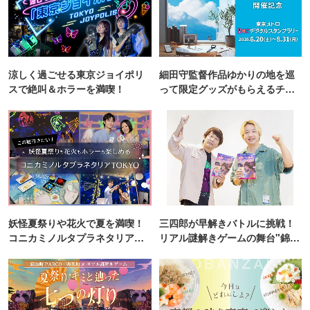
涼しく過ごせる東京ジョイポリ
細田守監督作品ゆかりの地を巡
スで絶叫＆ホラーを満喫！
って限定グッズがもらえるチャ
ンス！
妖怪夏祭りや花火で夏を満喫！
三四郎が早解きバトルに挑戦！
コニカミノルタプラネタリア
リアル謎解きゲームの舞台"錦糸
TOKYO
町PARCO・楽天地"を巡る！