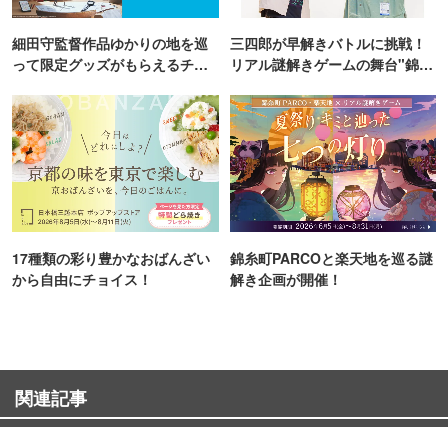
細田守監督作品ゆかりの地を巡
三四郎が早解きバトルに挑戦！
って限定グッズがもらえるチャ
リアル謎解きゲームの舞台"錦糸
ンス！
町PARCO・楽天地"を巡る！
17種類の彩り豊かなおばんざい
錦糸町PARCOと楽天地を巡る謎
から自由にチョイス！
解き企画が開催！
関連記事