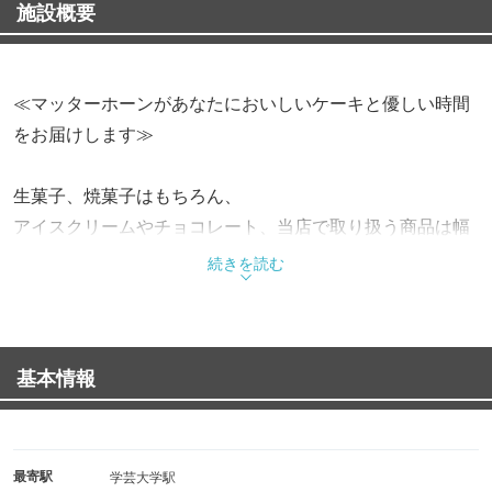
施設概要
≪マッターホーンがあなたにおいしいケーキと優しい時間
をお届けします≫
生菓子、焼菓子はもちろん、
アイスクリームやチョコレート、当店で取り扱う商品は幅
広く、
続きを読む
大切な方への贈り物としても、午後のティータイムを演出
するお菓子としても、
バラエティーに富んだ品揃えからお選び頂けます。
基本情報
そんな商品達は、当社では毎日、熟練された技術を持つ職
人が、
新鮮で良質な素材を使ってお客様に安心してお召し上がり
いただけるよう、
最寄駅
学芸大学駅