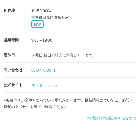
おつくりしています。
所在地
〒152-0004
そのため当社の焼洋菓子は、風味を保つため脱酸素剤を使
東京都目黒区鷹番3-5-1
用しておりません。
MAP
当社のお菓子と共に、すてきなお時間をお過ごしください
営業時間
9:00～19:30
定休日
火曜日(祝日の場合は営業いたします)
問い合わせ
03-3716-3311
公式サイト
マッターホーン
※掲載内容が変更となっている場合があります。最新情報については、施設・
店舗の公式サイト等でご確認ください。
掲載情報の誤記載を報告する