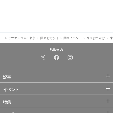
レッツエンジョイ東京
関東おでかけ
関東イベント
東京おでかけ
東
Follow Us
記事
イベント
特集