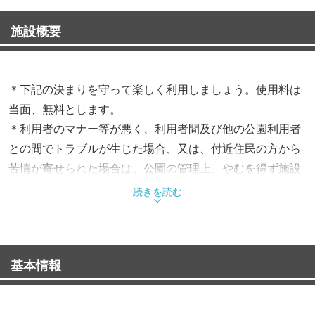
施設概要
＊下記の決まりを守って楽しく利用しましょう。使用料は
当面、無料とします。
＊利用者のマナー等が悪く、利用者間及び他の公園利用者
との間でトラブルが生じた場合、又は、付近住民の方から
苦情が寄せられた場合は、公園の管理上、やむを得ず施設
を閉鎖する事も有ります。お互いに気をつけて利用しまし
続きを読む
ょう。
利用期間：通年(年末、年始を除く)
基本情報
1.予約方法
・バーベキュー広場の利用は管理所へ事前申込み制とし先