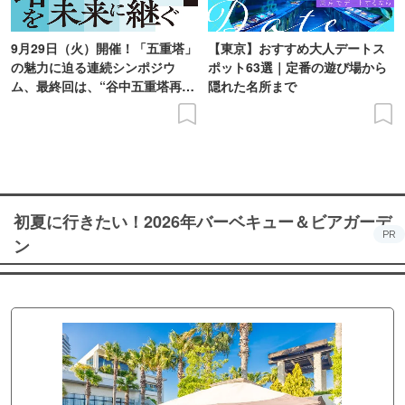
9月29日（火）開催！「五重塔」
【東京】おすすめ大人デートス
の魅力に迫る連続シンポジウ
ポット63選｜定番の遊び場から
ム、最終回は、“谷中五重塔再建
隠れた名所まで
の意義を語り合う”がテーマ
初夏に行きたい！2026年バーベキュー＆ビアガーデ
PR
ン