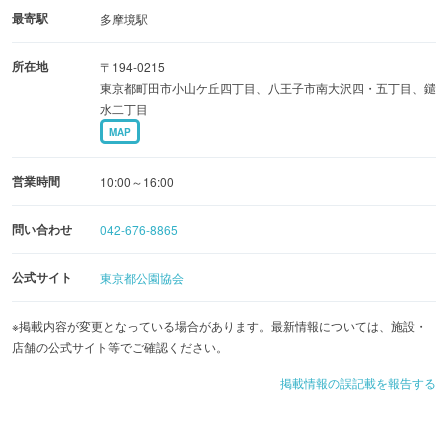
着順で受け付けます。電話申込みも可とします。
最寄駅
多摩境駅
・出来るだけ公平な利用をするために、1団体あたりあま
所在地
〒194-0215
り大人数の場合はお断りする場合が有ります。
東京都町田市小山ケ丘四丁目、八王子市南大沢四・五丁目、鑓
・利用期間は通年とします。
水二丁目
・予約は予定日の一ヶ月前より受付が可能です。
MAP
2.受付
営業時間
10:00～16:00
・管理所窓口で、備え付けの「予約簿」に、利用責任者の
問い合わせ
042-676-8865
住所・氏名・電話番号・ 利用人数・利用日・利用時間等を
記入の上、申し込んでください。電話にて予約の方は、此
公式サイト
東京都公園協会
方で聞き取り予約簿に記入します。
・利用当日、「利用証」を交付しますので、管理所窓口で
※掲載内容が変更となっている場合があります。最新情報については、施設・
店舗の公式サイト等でご確認ください。
受け取ってからご利用願います。
掲載情報の誤記載を報告する
3.利用方法
・バーベキュー広場に指定された区域以外での利用は出来