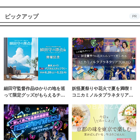
ません。お互いに譲り合ってご利用下さい。
・利用時間は当面、午前10時から午後4時までとさせてい
ピックアップ
PR
ただきます。
4.利用者の制限
・中学生以下だけの利用は出来ません。必ず保護者が付き
添ってください。
5.利用上の注意
・地面での直火は禁止です。携帯用コンロか、指定された
細田守監督作品ゆかりの地を巡
妖怪夏祭りや花火で夏を満喫！
「かまど」を利用下さい。
って限定グッズがもらえるチャ
コニカミノルタプラネタリア
・バーベキューに必要な用具類、材料等は、全て利用者に
ンス！
TOKYO
て用意願います。
・利用後は使用場所を清掃の上、ゴミは全て利用者にてお
持ち帰り願います。
・テントの設営、カラオケ等、他人の迷惑となる行為は禁