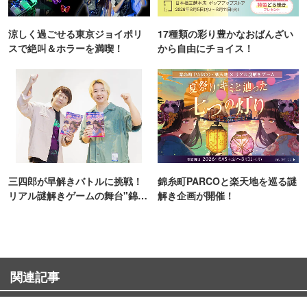
止します。
・爆竹、花火等、他人に危険を及ぼす行為は禁止します。
涼しく過ごせる東京ジョイポリ
17種類の彩り豊かなおばんざい
・勝手に、穴、溝などを掘らないで下さい。
スで絶叫＆ホラーを満喫！
から自由にチョイス！
・その他、公園条例等に基づく管理所の指示に従ってくだ
さい。
※予約状況については各施設へお問い合わせください。
三四郎が早解きバトルに挑戦！
錦糸町PARCOと楽天地を巡る謎
リアル謎解きゲームの舞台"錦糸
解き企画が開催！
町PARCO・楽天地"を巡る！
関連記事