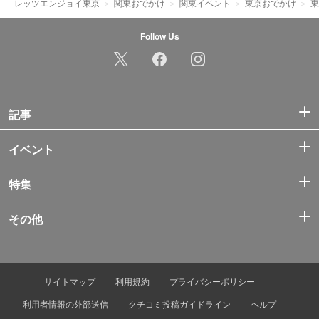
レッツエンジョイ東京
関東おでかけ
関東イベント
東京おでかけ
東
Follow Us
記事
イベント
特集
その他
サイトマップ
利用規約
プライバシーポリシー
利用者情報の外部送信
クチコミ投稿ガイドライン
ヘルプ