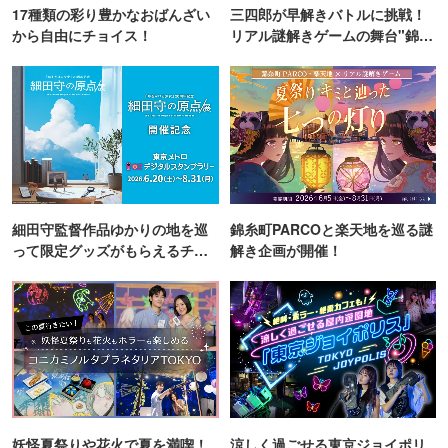
17種類の彩り豊かなおばんざい
三四郎が早解きバトルに挑戦！
から自由にチョイス！
リアル謎解きゲームの舞台"錦糸
町PARCO・楽天地"を巡る！
細田守監督作品ゆかりの地を巡
錦糸町PARCOと楽天地を巡る謎
って限定グッズがもらえるチャ
解き企画が開催！
ンス！
妖怪夏祭りや花火で夏を満喫！
涼しく過ごせる東京ジョイポリ