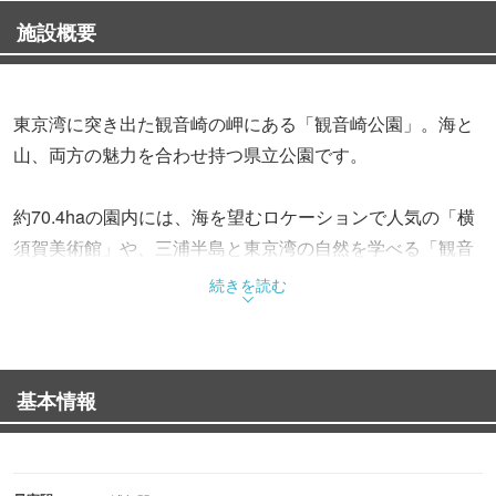
施設概要
東京湾に突き出た観音崎の岬にある「観音崎公園」。海と
山、両方の魅力を合わせ持つ県立公園です。
約70.4haの園内には、海を望むロケーションで人気の「横
須賀美術館」や、三浦半島と東京湾の自然を学べる「観音
崎自然博物館」も併設。個性的な遊具を取りそろえた「う
続きを読む
みの子とりで」や、ローラー滑り台などを備える「アスレ
チックの森」もあり、大人から子どもまで一日たっぷりと
過ごすことができます。
基本情報
また、公園に隣接する海辺では磯遊びや釣り、海水浴など
自然アクティビティを楽しめるのも魅力の一つ。園内2カ
所のバーベキュー場（BEACH⇔PARK LIVING：要予約・