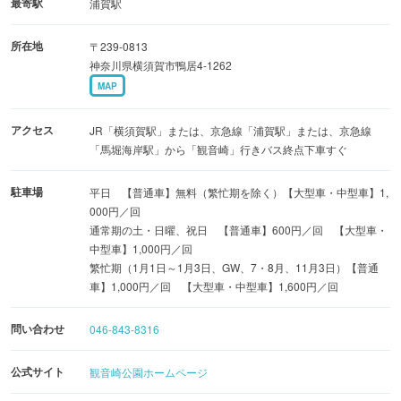
最寄駅
浦賀駅
有料、観音崎園地：予約不要・無料）」では、潮風を感じ
所在地
〒239-0813
ながらBBQを楽しめます。
神奈川県横須賀市鴨居4-1262
MAP
同園で必ず足を運びたいのが、園の東端にある「観音埼灯
台」。日本最初の洋式灯台として誕生した同園のシンボル
アクセス
JR「横須賀駅」または、京急線「浦賀駅」または、京急線
で、全国で16基しかない「のぼれる灯台」の一つとしても
「馬堀海岸駅」から「観音崎」行きバス終点下車すぐ
知られています（現在の灯台は3代目）。灯室近くのバル
駐車場
平日 【普通車】無料（繁忙期を除く）【大型車・中型車】1,
コニーからは、東京湾と広大な太平洋を望めます。
000円／回
通常期の土・日曜、祝日 【普通車】600円／回 【大型車・
その他にも、小高い丘の上から海の眺めを楽しめる「展望
中型車】1,000円／回
繁忙期（1月1日～1月3日、GW、7・8月、11月3日）【普通
園地」、季節ごとの花々が咲き乱れる「花の広場」といっ
車】1,000円／回 【大型車・中型車】1,600円／回
た見どころが。明治時代に陸軍要塞だった場所を整備した
公園であることから、砲台跡などの歴史遺産を見ることも
問い合わせ
046-843-8316
できます。
公式サイト
観音崎公園ホームページ