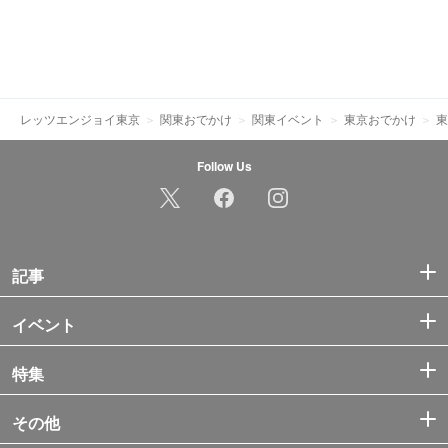
レッツエンジョイ東京
関東おでかけ
関東イベント
東京おでかけ
東
Follow Us
記事
イベント
特集
その他