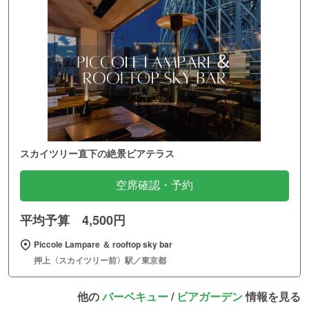
スカイツリー直下の絶景ビアテラス
空席確認・予約
平均予算 4,500円
Piccole Lampare ＆ rooftop sky bar
押上〈スカイツリー前〉駅／東京都
他の
バーベキュー
/
ビアガーデン
情報を見る