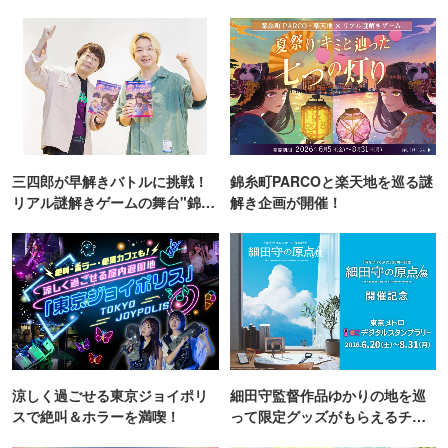
三四郎が早解きバトルに挑戦！
錦糸町PARCOと楽天地を巡る謎
リアル謎解きゲームの舞台"錦糸
解き企画が開催！
町PARCO・楽天地"を巡る！
涼しく過ごせる東京ジョイポリ
細田守監督作品ゆかりの地を巡
スで絶叫＆ホラーを満喫！
って限定グッズがもらえるチャ
ンス！