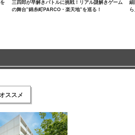
を
三四郎が早解きバトルに挑戦！リアル謎解きゲーム
細
の舞台"錦糸町PARCO・楽天地"を巡る！
ら
オススメ