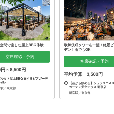
空間で楽しむ屋上BBQ体験
歌舞伎町タワーを一望！絶景ビ
デン！雨でもOK
空席確認・予約
空席確認・予約
00円～8,500円
平均予算 3,500円
宿ルミネ屋上BBQ 旅するビアガーデ
ello
【昼から飲める】シュラスコ＆B
ガーデン天空テラス 新宿店
宿駅／東京都
新宿駅／東京都