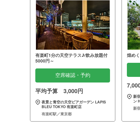
有楽町1分の天空テラス♪/飲み放題付
煌めく
5000円～
空席確認・予約
7,0
平均予算 3,000円
新
ン H
夜景と青空の天空ビアガーデン LAPIS
BLEU TOKYO 有楽町店
新
有楽町駅／東京都