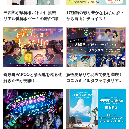
三四郎が早解きバトルに挑戦！
17種類の彩り豊かなおばんざい
リアル謎解きゲームの舞台"錦糸
から自由にチョイス！
町PARCO・楽天地"を巡る！
錦糸町PARCOと楽天地を巡る謎
妖怪夏祭りや花火で夏を満喫！
解き企画が開催！
コニカミノルタプラネタリア
TOKYO