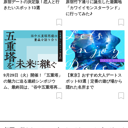
原宿デートの決定版！恋人と行
原宿竹下通りに誕生した遊園地
きたいスポット13選
「カワイイモンスターランド」
に行ってみた♪
9月29日（火）開催！「五重塔」
【東京】おすすめ大人デートス
の魅力に迫る連続シンポジウ
ポット63選｜定番の遊び場から
ム、最終回は、“谷中五重塔再建
隠れた名所まで
の意義を語り合う”がテーマ