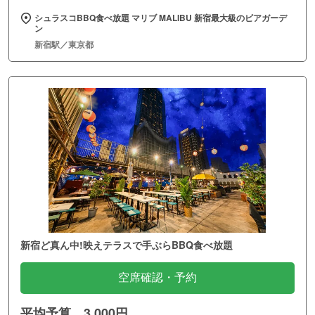
シュラスコBBQ食べ放題 マリブ MALIBU 新宿最大級のビアガーデ
ン
新宿駅／東京都
新宿ど真ん中!映えテラスで手ぶらBBQ食べ放題
空席確認・予約
平均予算 3,000円