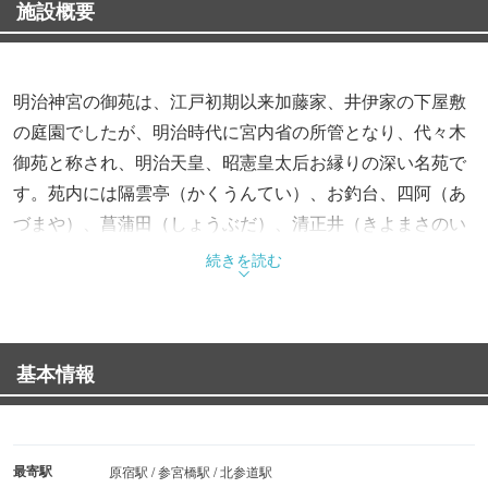
施設概要
明治神宮の御苑は、江戸初期以来加藤家、井伊家の下屋敷
の庭園でしたが、明治時代に宮内省の所管となり、代々木
御苑と称され、明治天皇、昭憲皇太后お縁りの深い名苑で
す。苑内には隔雲亭（かくうんてい）、お釣台、四阿（あ
づまや）、菖蒲田（しょうぶだ）、清正井（きよまさのい
ど）などがあり、曲折した小径が美しい熊笹の間を縫い、
続きを読む
武蔵野特有の雑木林の面影をとどめている名勝・名所で
す。
中でも明治天皇が皇后のために植えさせられた花菖蒲は、
基本情報
6月上旬に見頃となり、杜（もり）の中で見事な景観とな
ります。
最寄駅
原宿駅 / 参宮橋駅 / 北参道駅