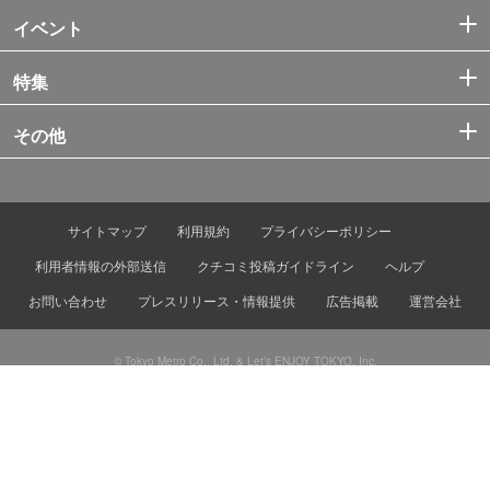
イベント
特集
その他
サイトマップ
利用規約
プライバシーポリシー
利用者情報の外部送信
クチコミ投稿ガイドライン
ヘルプ
お問い合わせ
プレスリリース・情報提供
広告掲載
運営会社
© Tokyo Metro Co., Ltd. & Let’s ENJOY TOKYO, Inc.