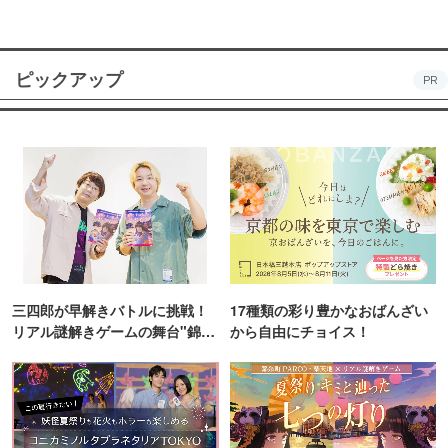
ピックアップ
PR
三四郎が早解きバトルに挑戦！
17種類の彩り豊かなおばんざい
リアル謎解きゲームの舞台"錦糸
から自由にチョイス！
町PARCO・楽天地"を巡る！