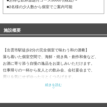
■2名様の少人数から個室でご案内可能
施設概要
【出雲市駅徒歩2分の完全個室で味わう和の酒肴】
落ち着いた個室空間で、海鮮・焼き鳥・創作和食など、
お酒に寄り添う自慢の逸品をお楽しみいただけます。
仕事帰りの一杯から友人との飲み会、会社宴会まで、
周りを気にせずゆったりとくつろげます。
続きを読む
【料理に寄り添う焼酎と多彩な飲み放題】
黒霧島・三岳・富乃宝山・二階堂などの焼酎を取り揃え。
種類豊富なドリンクが楽しめる単品飲み放題もあり、