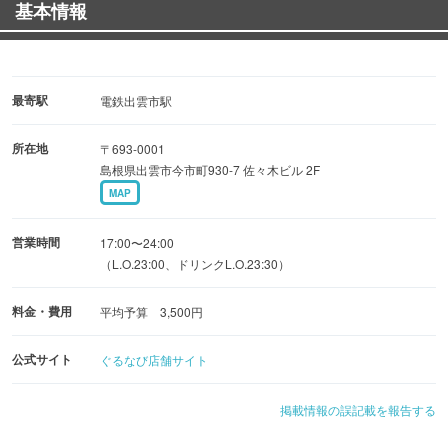
基本情報
好きな料理を選びながら気軽に乾杯もできます。
【少人数から大人数まで個室宴会承ります】
完全個室は2名様から、最大48名様の宴会まで対応可能。
最寄駅
電鉄出雲市駅
飲み放題付コースは3000円(税込)〜ご用意しております。
所在地
〒693-0001
歓送迎会・会社宴会・同窓会・打ち上げなどにも最適。
島根県出雲市今市町930-7 佐々木ビル 2F
落ち着きある個室空間と使いやすい価格帯で、
MAP
出雲の夜を心地よくお過ごしいただけます。
営業時間
17:00〜24:00
（L.O.23:00、ドリンクL.O.23:30）
料金・費用
平均予算 3,500円
公式サイト
ぐるなび店舗サイト
掲載情報の誤記載を報告する