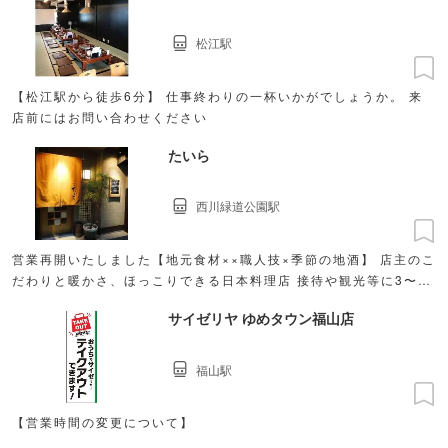
松江駅
【松江駅から徒歩6分】 仕事終わりの一杯いかがでしょうか。 来
店前にはお問い合わせください
たいら
西川緑道公園駅
営業再開いたしました【地元食材××職人技×季節の地酒】 店主のこ
だわりと暖かさ、ほっこりできる日本料理店 接待や観光等に3〜20
名様の個室席も。季節コースご用意
サイゼリヤ ゆめタウン福山店
福山駅
【営業時間の変更について】