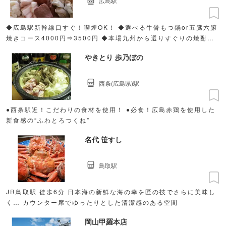
広島駅
◆広島駅新幹線口すぐ！喫煙OK！ ◆選べる牛骨もつ鍋or五臓六腑
焼きコース4000円⇒3500円 ◆本場九州から選りすぐりの焼酎を
入荷しています！
やきとり 歩乃ぼの
西条(広島県)駅
●西条駅近！こだわりの食材を使用！ ●必食！広島赤鶏を使用した
新食感の“ふわとろつくね”
名代 笹すし
鳥取駅
JR鳥取駅 徒歩6分 日本海の新鮮な海の幸を匠の技でさらに美味し
く… カウンター席でゆったりとした清潔感のある空間
岡山甲羅本店