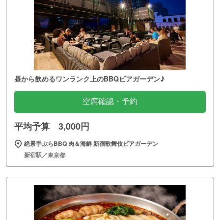
昼から飲めるワンランク上のBBQビアガーデン♪
空席確認・予約
平均予算 3,000円
絶景手ぶらBBQ 肉＆海鮮 新宿歌舞伎ビアガーデン
新宿駅／東京都