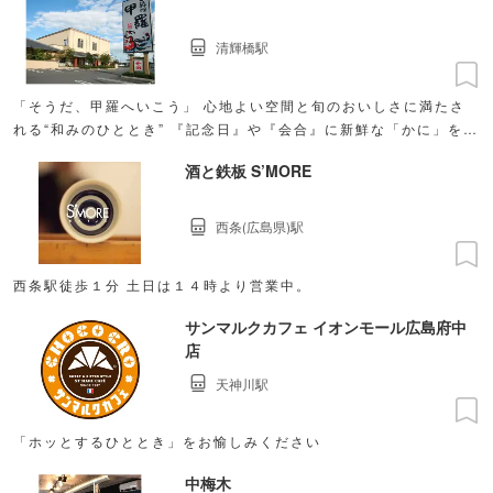
清輝橋駅
「そうだ、甲羅へいこう」 心地よい空間と旬のおいしさに満たさ
れる“和みのひととき” 『記念日』や『会合』に新鮮な「かに」をご
賞味ください。
酒と鉄板 S’MORE
西条(広島県)駅
西条駅徒歩１分 土日は１４時より営業中。
サンマルクカフェ イオンモール広島府中
店
天神川駅
「ホッとするひととき」をお愉しみください
中梅木