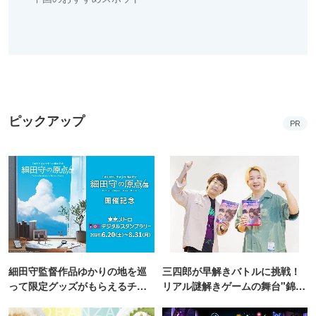
ピックアップ
PR
細田守監督作品ゆかりの地を巡
三四郎が早解きバトルに挑戦！
って限定グッズがもらえるチャ
リアル謎解きゲームの舞台"錦糸
ンス！
町PARCO・楽天地"を巡る！