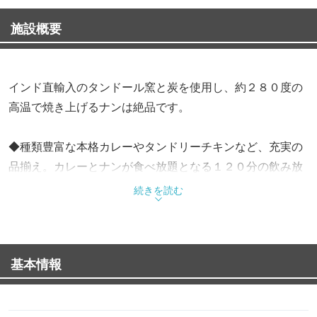
施設概要
インド直輸入のタンドール窯と炭を使用し、約２８０度の
高温で焼き上げるナンは絶品です。
◆種類豊富な本格カレーやタンドリーチキンなど、充実の
品揃え。カレーとナンが食べ放題となる１２０分の飲み放
題付きコースは、４９５０円でご用意しております。
続きを読む
◆インドから取り寄せた美しい調度品が飾られた、全８３
席の異国情緒あふれる上質な空間。
基本情報
全席禁煙のクリーンな環境で、スパイスの香りと共に優雅
なひとときをお過ごしください。