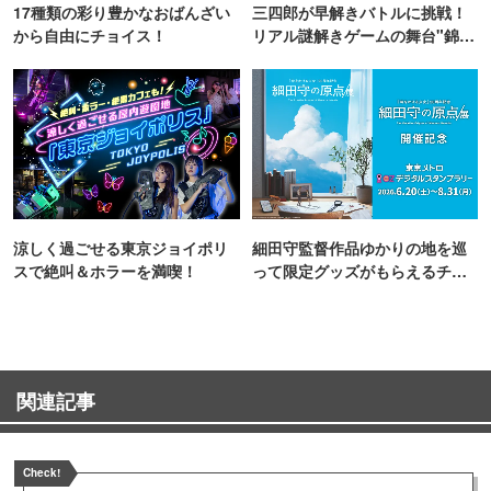
17種類の彩り豊かなおばんざい
三四郎が早解きバトルに挑戦！
から自由にチョイス！
リアル謎解きゲームの舞台"錦糸
町PARCO・楽天地"を巡る！
涼しく過ごせる東京ジョイポリ
細田守監督作品ゆかりの地を巡
スで絶叫＆ホラーを満喫！
って限定グッズがもらえるチャ
ンス！
関連記事
Check!