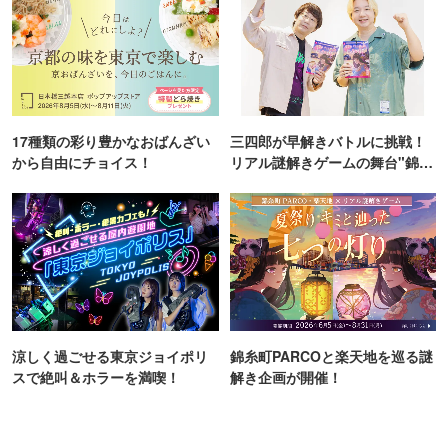
17種類の彩り豊かなおばんざい
三四郎が早解きバトルに挑戦！
から自由にチョイス！
リアル謎解きゲームの舞台"錦糸
町PARCO・楽天地"を巡る！
涼しく過ごせる東京ジョイポリ
錦糸町PARCOと楽天地を巡る謎
スで絶叫＆ホラーを満喫！
解き企画が開催！