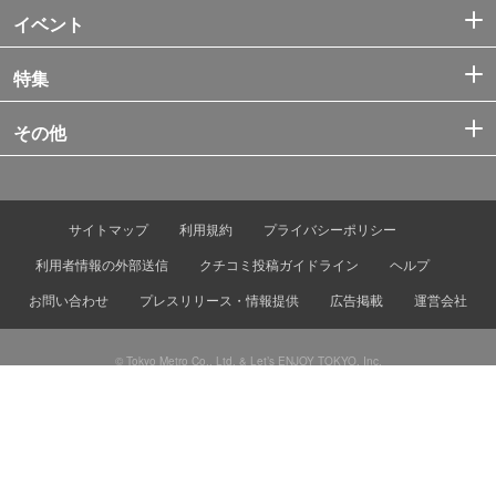
イベント
特集
その他
サイトマップ
利用規約
プライバシーポリシー
利用者情報の外部送信
クチコミ投稿ガイドライン
ヘルプ
お問い合わせ
プレスリリース・情報提供
広告掲載
運営会社
© Tokyo Metro Co., Ltd. & Let’s ENJOY TOKYO, Inc.