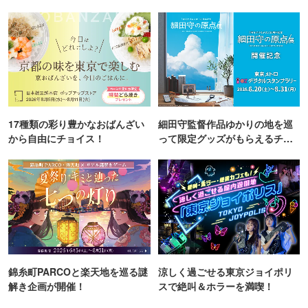
町PARCO・楽天地"を巡る！
TOKYO
17種類の彩り豊かなおばんざい
細田守監督作品ゆかりの地を巡
から自由にチョイス！
って限定グッズがもらえるチャ
ンス！
錦糸町PARCOと楽天地を巡る謎
涼しく過ごせる東京ジョイポリ
解き企画が開催！
スで絶叫＆ホラーを満喫！