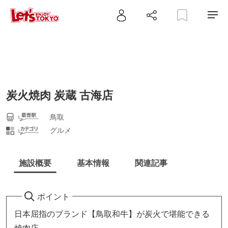
炭火焼肉 炭蔵 古海店
鳥取
グルメ
施設概要
基本情報
関連記事
ポイント
日本屈指のブランド【鳥取和牛】が炭火で堪能できる
焼肉店。