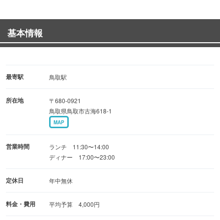
したアイディアや
経験が詰まっています。鳥取県産白ネギをパンチの効いた
基本情報
タレであえた特製ネギダレを
使用した「ネギ塩タン」はジューシーな味わい。とろける
食感が特徴の「牛寿司」は
シャリに出汁を利かせた逸品！新鮮だからこそお肉の旨味
最寄駅
鳥取駅
を味わえます。
所在地
〒680-0921
鳥取県鳥取市古海618-1
大切な日に大切な人と、当店で素敵なひと時を過ごしませ
MAP
んか？
お肉屋さんならではのサプライズもご用意しています♪
営業時間
ランチ 11:30〜14:00
デザートのプレートにはデコレーションも◎
ディナー 17:00〜23:00
ぜひ当店にお任せください。
定休日
年中無休
料金・費用
平均予算 4,000円