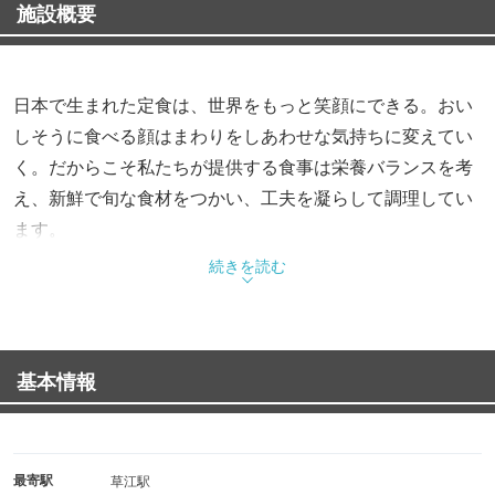
施設概要
日本で生まれた定食は、世界をもっと笑顔にできる。おい
しそうに食べる顔はまわりをしあわせな気持ちに変えてい
く。だからこそ私たちが提供する食事は栄養バランスを考
え、新鮮で旬な食材をつかい、工夫を凝らして調理してい
ます。
さあ、今日の自分に。今日という日に。とびきりのおいし
続きを読む
さを。
基本情報
最寄駅
草江駅