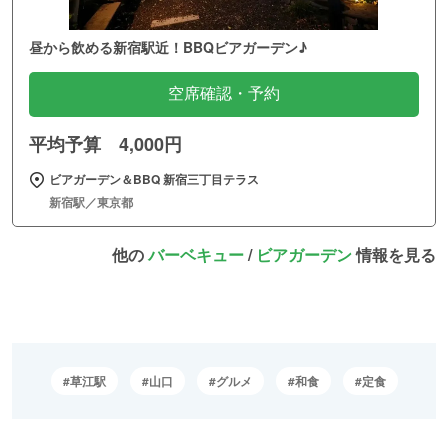
昼から飲める新宿駅近！BBQビアガーデン♪
空席確認・予約
平均予算 4,000円
ビアガーデン＆BBQ 新宿三丁目テラス
新宿駅／東京都
他の
バーベキュー
/
ビアガーデン
情報を見る
草江駅
山口
グルメ
和食
定食