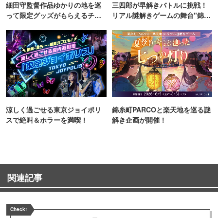
細田守監督作品ゆかりの地を巡
三四郎が早解きバトルに挑戦！
って限定グッズがもらえるチャ
リアル謎解きゲームの舞台"錦糸
ンス！
町PARCO・楽天地"を巡る！
涼しく過ごせる東京ジョイポリ
錦糸町PARCOと楽天地を巡る謎
スで絶叫＆ホラーを満喫！
解き企画が開催！
関連記事
Check!