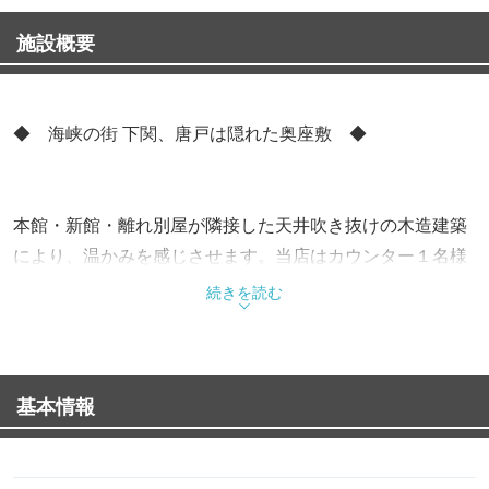
施設概要
◆ 海峡の街 下関、唐戸は隠れた奥座敷 ◆
本館・新館・離れ別屋が隣接した天井吹き抜けの木造建築
により、温かみを感じさせます。当店はカウンター１名様
から、２名〜８０名様までの団体様まで対応できるお部屋
続きを読む
を備えております。創業１９７７年、昔から変わらず下関
の魚に徹底的にこだわり続けてきました。ふく・あんこ
う・うに・鯨・肉まで、お客様のニーズに応えられるメニ
基本情報
ュー作り、金額設定を心掛け、下関にこだわった地産地消
の食材、酒を提供しております。