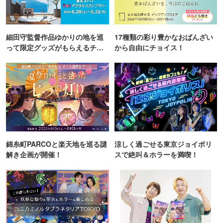
細田守監督作品ゆかりの地を巡
17種類の彩り豊かなおばんざい
って限定グッズがもらえるチャ
から自由にチョイス！
ンス！
錦糸町PARCOと楽天地を巡る謎
涼しく過ごせる東京ジョイポリ
解き企画が開催！
スで絶叫＆ホラーを満喫！