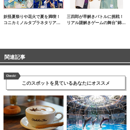
妖怪夏祭りや花火で夏を満喫！
三四郎が早解きバトルに挑戦！
コニカミノルタプラネタリア
リアル謎解きゲームの舞台"錦糸
TOKYO
町PARCO・楽天地"を巡る！
関連記事
Check!
このスポットを見ている
あなたにオススメ