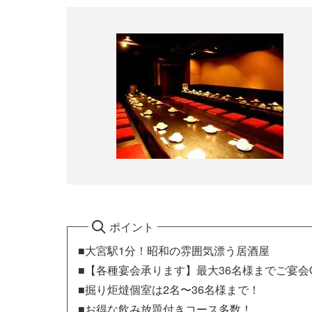
ポイント
■大宮駅1分！昭和の雰囲気漂う居酒屋
■【各種宴会承ります】最大36名様までご宴会
■掘り炬燵個室は2名〜36名様まで！
■お得な飲み放題付きコース多数！