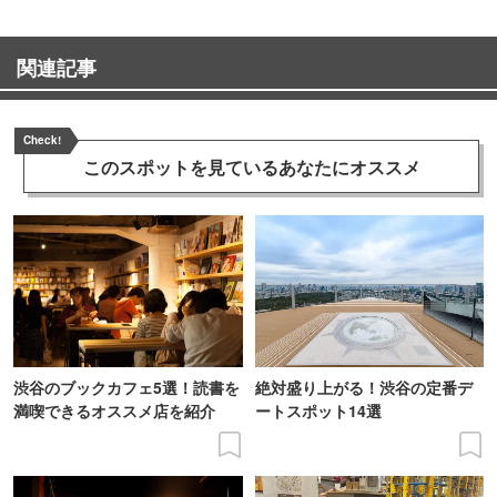
関連記事
Check!
このスポットを見ている
あなたにオススメ
渋谷のブックカフェ5選！読書を
絶対盛り上がる！渋谷の定番デ
満喫できるオススメ店を紹介
ートスポット14選