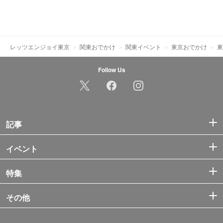
レッツエンジョイ東京
関東おでかけ
関東イベント
東京おでかけ
東
Follow Us
記事
イベント
特集
その他