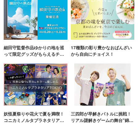
細田守監督作品ゆかりの地を巡
17種類の彩り豊かなおばんざい
って限定グッズがもらえるチャ
から自由にチョイス！
ンス！
妖怪夏祭りや花火で夏を満喫！
三四郎が早解きバトルに挑戦！
コニカミノルタプラネタリア
リアル謎解きゲームの舞台"錦糸
TOKYO
町PARCO・楽天地"を巡る！