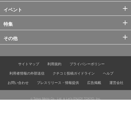
イベント
特集
その他
サイトマップ
利用規約
プライバシーポリシー
利用者情報の外部送信
クチコミ投稿ガイドライン
ヘルプ
お問い合わせ
プレスリリース・情報提供
広告掲載
運営会社
© Tokyo Metro Co., Ltd. & Let’s ENJOY TOKYO, Inc.