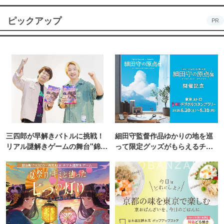
ピックアップ
PR
三四郎が早解きバトルに挑戦！
細田守監督作品ゆかりの地を巡
リアル謎解きゲームの舞台"錦糸
って限定グッズがもらえるチャ
町PARCO・楽天地"を巡る！
ンス！