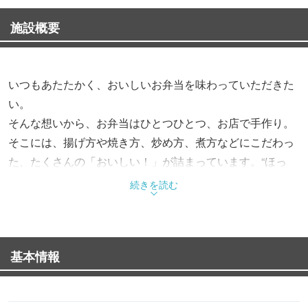
施設概要
いつもあたたかく、おいしいお弁当を味わっていただきた
い。
そんな想いから、お弁当はひとつひとつ、お店で手作り。
そこには、揚げ方や焼き方、炒め方、煮方などにこだわっ
た、たくさんの「おいしい！」が詰まっています。“ほっ
と”できるお弁当で、“もっと”お客様を笑顔にする。これか
続きを読む
らも、そんなお弁当をお届けします。
基本情報