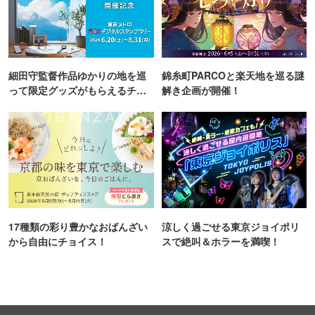
細田守監督作品ゆかりの地を巡
錦糸町PARCOと楽天地を巡る謎
って限定グッズがもらえるチャ
解き企画が開催！
ンス！
17種類の彩り豊かなおばんざい
涼しく過ごせる東京ジョイポリ
から自由にチョイス！
スで絶叫＆ホラーを満喫！