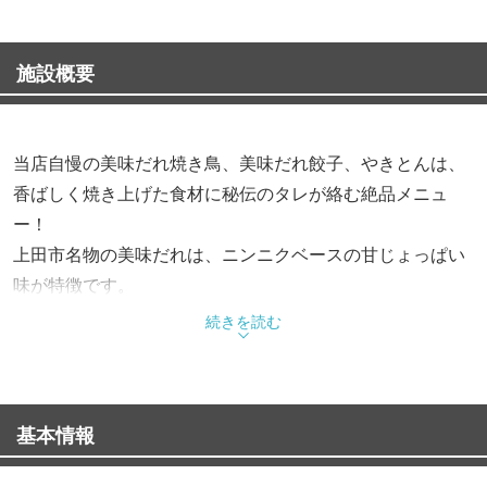
施設概要
当店自慢の美味だれ焼き鳥、美味だれ餃子、やきとんは、
香ばしく焼き上げた食材に秘伝のタレが絡む絶品メニュ
ー！
上田市名物の美味だれは、ニンニクベースの甘じょっぱい
味が特徴です。
店内には4台のモニターを設置し、スポーツ観戦も楽しめ
続きを読む
ます。
"居酒屋"の枠にとらわれず、豊富な種類のお料理をご用
意。アットホームな当店で心温まるひと時をお過ごしくだ
基本情報
さい。
事前のご予約をおすすめいたします。