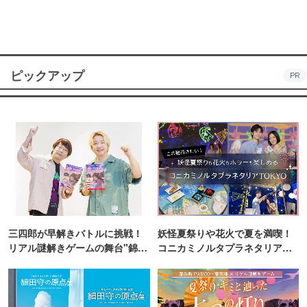
ピックアップ
PR
三四郎が早解きバトルに挑戦！
妖怪夏祭りや花火で夏を満喫！
リアル謎解きゲームの舞台"錦糸
コニカミノルタプラネタリア
町PARCO・楽天地"を巡る！
TOKYO