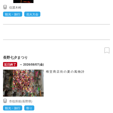
信濃木崎
観光・旅行
花火大会
長野七夕まつり
～ 2026/08/07(金)
権堂商店街の夏の風物詩
市役所前(長野県)
観光・旅行
祭り