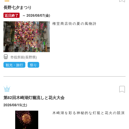
長野七夕まつり
～ 2026/08/07(金)
権堂商店街の夏の風物詩
市役所前(長野県)
観光・旅行
祭り
第82回木崎湖灯籠流しと花火大会
2026/08/15(土)
木崎湖を彩る神秘的な灯籠と花火の競演