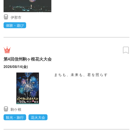
伊那市
体験・遊び
第4回信州駒ヶ根花火大会
2026/08/14(金)
まちも、未来も、君を照らす
駒ケ根
観光・旅行
花火大会