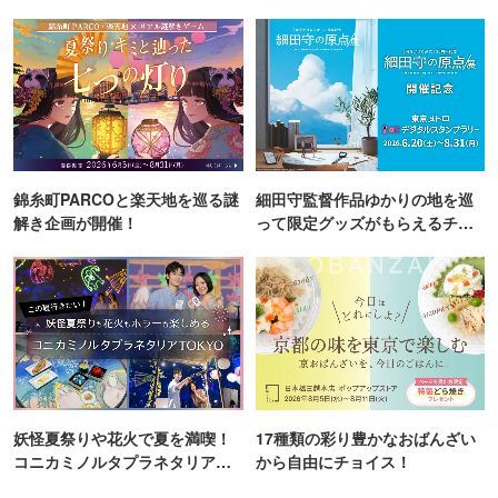
町PARCO・楽天地"を巡る！
錦糸町PARCOと楽天地を巡る謎
細田守監督作品ゆかりの地を巡
解き企画が開催！
って限定グッズがもらえるチャ
ンス！
妖怪夏祭りや花火で夏を満喫！
17種類の彩り豊かなおばんざい
コニカミノルタプラネタリア
から自由にチョイス！
TOKYO