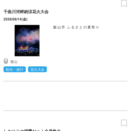
千曲川河畔納涼花火大会
2026/08/14(金)
飯山市 ふるさとの夏祭り
飯山
観光・旅行
花火大会
しおじりの埋甕だョ！全員集合