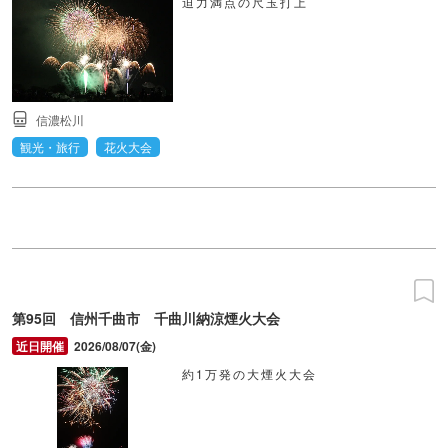
迫力満点の尺玉打上
信濃松川
観光・旅行
花火大会
第95回 信州千曲市 千曲川納涼煙火大会
2026/08/07(金)
約1万発の大煙火大会