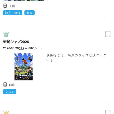
上田
観光・旅行
祭り
斑尾ジャズ2026
2026/08/29(土) ～ 08/30(日)
さあ行こう、高原のジャズピクニック
へ！
飯山
グルメ