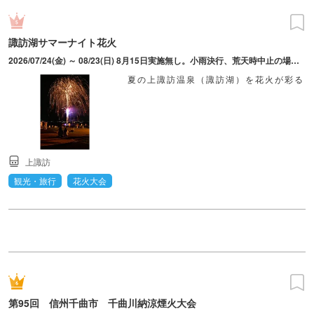
諏訪湖サマーナイト花火
2026/07/24(金) ～ 08/23(日) 8月15日実施無し。小雨決行、荒天時中止の場合あり。
夏の上諏訪温泉（諏訪湖）を花火が彩る
上諏訪
観光・旅行
花火大会
第95回 信州千曲市 千曲川納涼煙火大会