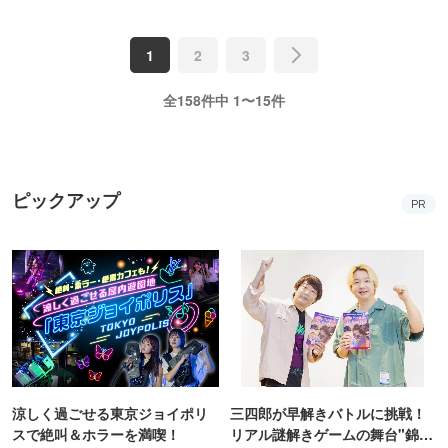
1
2
3
全158件中 1〜15件
ピックアップ
PR
涼しく過ごせる東京ジョイポリ
三四郎が早解きバトルに挑戦！
スで絶叫＆ホラーを満喫！
リアル謎解きゲームの舞台"錦糸