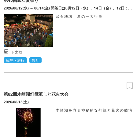
2026/08/12(水) ～ 08/14(金) 開催日は8月12日（水）、14日（金）。12日：午後4時～午後9時頃・14日：午前7時30分～午後2時頃。
武石地域 夏の一大行事
下之郷
観光・旅行
祭り
第82回木崎湖灯籠流しと花火大会
2026/08/15(土)
木崎湖を彩る神秘的な灯籠と花火の競演