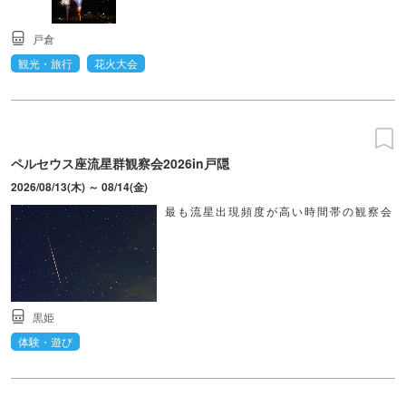
戸倉
観光・旅行
花火大会
ペルセウス座流星群観察会2026in戸隠
2026/08/13(木) ～ 08/14(金)
最も流星出現頻度が高い時間帯の観察会
黒姫
体験・遊び