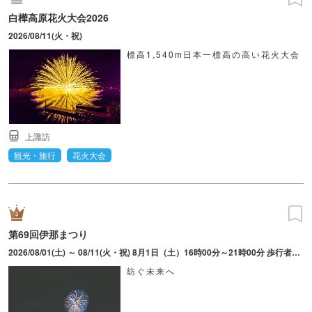
白樺高原花火大会2026
2026/08/11(火・祝)
標高1,540m日本一標高の高い花火大会
上諏訪
観光・旅行
花火大会
第69回伊那まつり
2026/08/01(土) ～ 08/11(火・祝) 8月1日（土）16時00分～21時00分 歩行者天国・屋台・市民おどり。8月11日（火・祝）16時00分～21時00分 ステージ発表・屋台・花火打上。開催時間の詳細はHPを参照。
紡ぐ未来へ