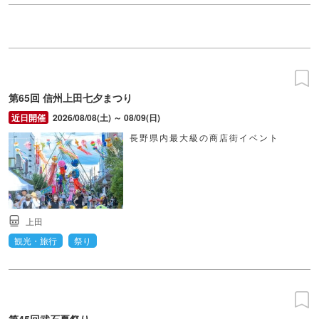
第65回 信州上田七夕まつり
2026/08/08(土) ～ 08/09(日)
長野県内最大級の商店街イベント
上田
観光・旅行
祭り
第45回武石夏祭り