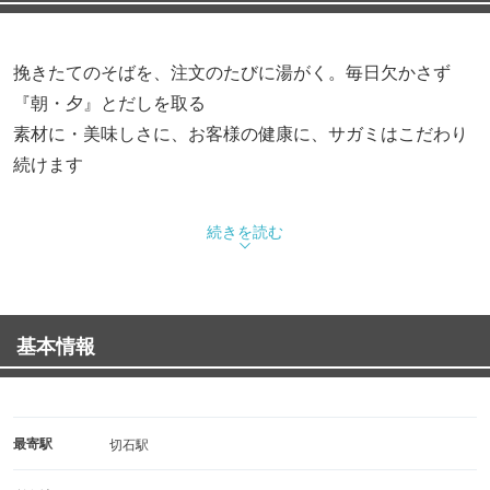
挽きたてのそばを、注文のたびに湯がく。毎日欠かさず
『朝・夕』とだしを取る
素材に・美味しさに、お客様の健康に、サガミはこだわり
続けます
◆幅広い和食のラインナップ
続きを読む
そば・うどん・天ぷら、和食の基本となるだし
皆様に安心して楽しんでいただくため、素材から調理法ま
で1つ1つにこだわっております
基本情報
アレルゲンや原産地表示有
◆テイクアウトメニュー
重・丼・お弁当・麺類・パーティセットまでサガミの味を
最寄駅
切石駅
ご自宅で♪