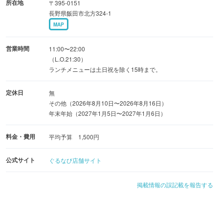
所在地
〒395-0151
長野県飯田市北方324-1
◆ご宴会コース
MAP
嵯峨味コース松・竹・梅・花 3,900円〜
営業時間
11:00〜22:00
◆木の温もり感じる和空間
（L.O.21:30）
ランチメニューは土日祝を除く15時まで。
テーブル席、個室等ご用意 駐車場完備でご家族利用にも最
適◎
定休日
無
その他（2026年8月10日〜2026年8月16日）
年末年始（2027年1月5日〜2027年1月6日）
料金・費用
平均予算 1,500円
公式サイト
ぐるなび店舗サイト
掲載情報の誤記載を報告する