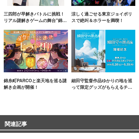
三四郎が早解きバトルに挑戦！
涼しく過ごせる東京ジョイポリ
リアル謎解きゲームの舞台"錦糸
スで絶叫＆ホラーを満喫！
町PARCO・楽天地"を巡る！
錦糸町PARCOと楽天地を巡る謎
細田守監督作品ゆかりの地を巡
解き企画が開催！
って限定グッズがもらえるチャ
ンス！
関連記事