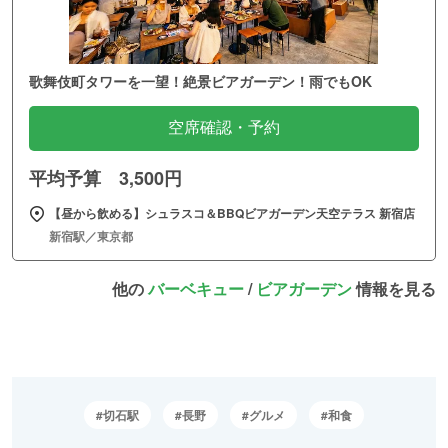
歌舞伎町タワーを一望！絶景ビアガーデン！雨でもOK
空席確認・予約
平均予算 3,500円
【昼から飲める】シュラスコ＆BBQビアガーデン天空テラス 新宿店
新宿駅／東京都
他の
バーベキュー
/
ビアガーデン
情報を見る
切石駅
長野
グルメ
和食