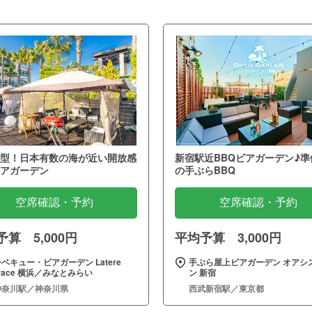
型！日本有数の海が近い開放感
新宿駅近BBQビアガーデン♪準
アガーデン
の手ぶらBBQ
空席確認・予約
空席確認・予約
算 5,000円
平均予算 3,000円
ベキュー・ビアガーデン Latere
手ぶら屋上ビアガーデン オアシ
rrace 横浜／みなとみらい
ン 新宿
神奈川駅／神奈川県
西武新宿駅／東京都