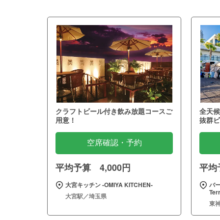
クラフトビール付き飲み放題コースご
全天候
用意！
抜群ビ
空席確認・予約
平均予算 4,000円
平均予
大宮キッチン ‐OMIYA KITCHEN‐
バー
Te
大宮駅／埼玉県
東