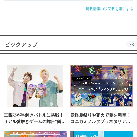
掲載情報の誤記載を報告する
ピックアップ
PR
三四郎が早解きバトルに挑戦！
妖怪夏祭りや花火で夏を満喫！
リアル謎解きゲームの舞台"錦糸
コニカミノルタプラネタリア
町PARCO・楽天地"を巡る！
TOKYO