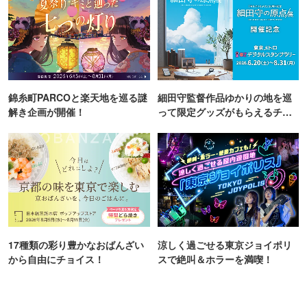
錦糸町PARCOと楽天地を巡る謎
細田守監督作品ゆかりの地を巡
解き企画が開催！
って限定グッズがもらえるチャ
ンス！
17種類の彩り豊かなおばんざい
涼しく過ごせる東京ジョイポリ
から自由にチョイス！
スで絶叫＆ホラーを満喫！