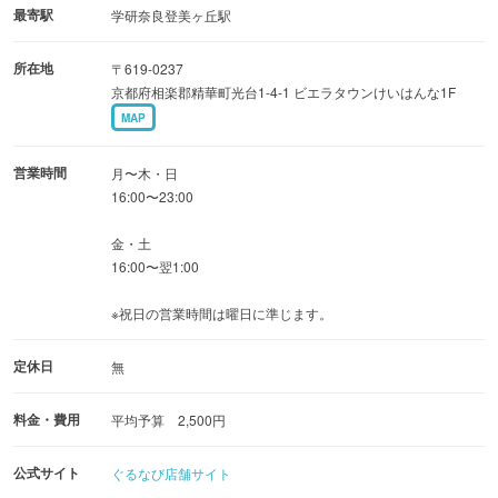
・自慢のもつ鍋と刺身3種盛りが付いた名物コース【全8
最寄駅
学研奈良登美ヶ丘駅
品】4,000円
所在地
〒619-0237
京都府相楽郡精華町光台1-4-1 ビエラタウンけいはんな1F
MAP
営業時間
月〜木・日
16:00〜23:00
金・土
16:00〜翌1:00
※祝日の営業時間は曜日に準じます。
定休日
無
料金・費用
平均予算 2,500円
公式サイト
ぐるなび店舗サイト