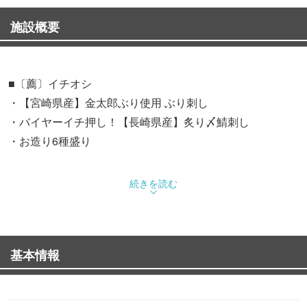
施設概要
■〔薦〕イチオシ
・【宮崎県産】金太郎ぶり使用 ぶり刺し
・バイヤーイチ押し！【長崎県産】炙り〆鯖刺し
・お造り6種盛り
■お料理もセットでお得！2時間飲み放題付きコース
続きを読む
≪オススメ≫
・レモン出汁で食べる海鮮葱しゃぶと刺身4種盛りが付い
た満足コース【全8品】5,000円
基本情報
≪人気コース≫
・鶏とろ肩肉の旨塩陶板焼と刺身3種盛りが付いたお手軽
コース【全7品】3,500円