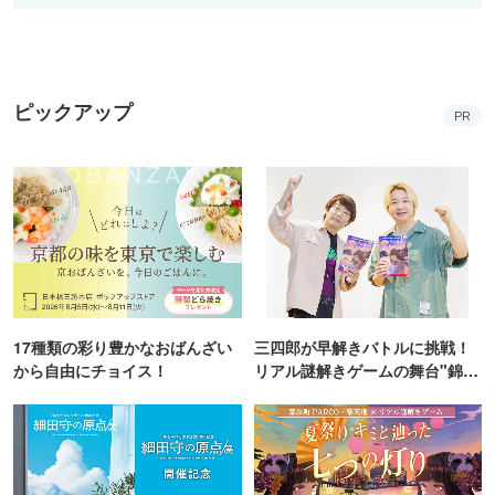
ピックアップ
PR
17種類の彩り豊かなおばんざい
三四郎が早解きバトルに挑戦！
から自由にチョイス！
リアル謎解きゲームの舞台"錦糸
町PARCO・楽天地"を巡る！