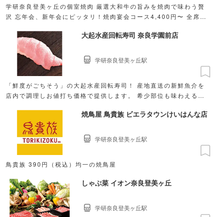
学研奈良登美ヶ丘の個室焼肉 厳選大和牛の旨みを焼肉で味わう贅
沢 忘年会、新年会にピッタリ！焼肉宴会コース4,400円〜 全席掘
りごたつの完全個室 最大40名様までOK◎
大起水産回転寿司 奈良学園前店
学研奈良登美ヶ丘駅
「鮮度がごちそう」の大起水産回転寿司！ 産地直送の新鮮魚介を
店内で調理しお値打ち価格で提供します。 希少部位も味わえる本
まぐろなど絶品のお寿司をご堪能ください。
焼鳥屋 鳥貴族 ビエラタウンけいはんな店
学研奈良登美ヶ丘駅
鳥貴族 390円（税込）均一の焼鳥屋
しゃぶ菜 イオン奈良登美ヶ丘
学研奈良登美ヶ丘駅