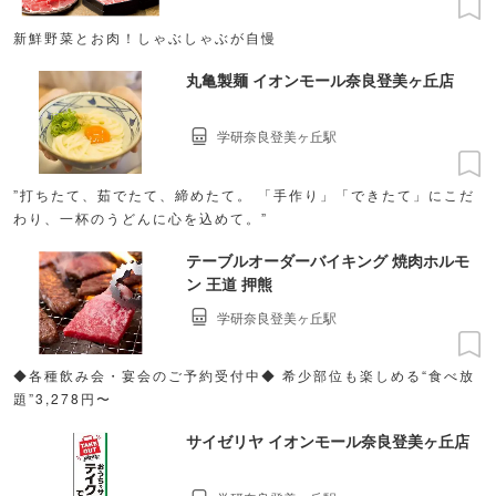
新鮮野菜とお肉！しゃぶしゃぶが自慢
丸亀製麺 イオンモール奈良登美ヶ丘店
学研奈良登美ヶ丘駅
”打ちたて、茹でたて、締めたて。 「手作り」「できたて」にこだ
わり、一杯のうどんに心を込めて。”
テーブルオーダーバイキング 焼肉ホルモ
ン 王道 押熊
学研奈良登美ヶ丘駅
◆各種飲み会・宴会のご予約受付中◆ 希少部位も楽しめる“食べ放
題”3,278円〜
サイゼリヤ イオンモール奈良登美ヶ丘店