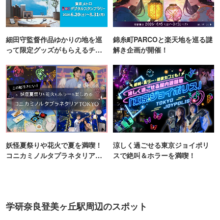
細田守監督作品ゆかりの地を巡
錦糸町PARCOと楽天地を巡る謎
って限定グッズがもらえるチャ
解き企画が開催！
ンス！
妖怪夏祭りや花火で夏を満喫！
涼しく過ごせる東京ジョイポリ
コニカミノルタプラネタリア
スで絶叫＆ホラーを満喫！
TOKYO
学研奈良登美ヶ丘駅周辺のスポット