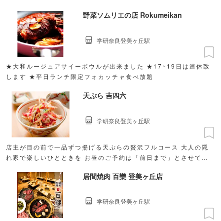
野菜ソムリエの店 Rokumeikan
学研奈良登美ヶ丘駅
★大和ルージュアサイーボウルが出来ました ★17~19日は連休致
します ★平日ランチ限定フォカッチャ食べ放題
天ぷら 吉四六
学研奈良登美ヶ丘駅
店主が目の前で一品ずつ揚げる天ぷらの贅沢フルコース 大人の隠
れ家で楽しいひとときを お昼のご予約は「前日まで」とさせてい
ただきます♪
居間焼肉 百欒 登美ヶ丘店
学研奈良登美ヶ丘駅