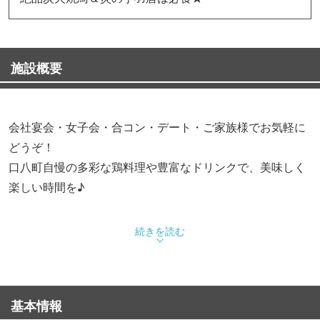
施設概要
会社宴会・女子会・合コン・デート・ご家族様でお気軽に
どうぞ！
口八町自慢の多彩な鶏料理や豊富なドリンクで、美味しく
楽しい時間を♪
◆めっちゃお得「飲み放題付コース」
続きを読む
手羽揚げや焼鳥など、名物料理を堪能できる鶏づくしコ
ース。
クーポンご利用でお得な価格で楽しめます♪
基本情報
各種宴会、歓送迎会、同窓会など各種宴会に最適。