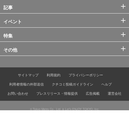
記事
イベント
特集
その他
サイトマップ
利用規約
プライバシーポリシー
利用者情報の外部送信
クチコミ投稿ガイドライン
ヘルプ
お問い合わせ
プレスリリース・情報提供
広告掲載
運営会社
© Tokyo Metro Co., Ltd. & Let’s ENJOY TOKYO, Inc.