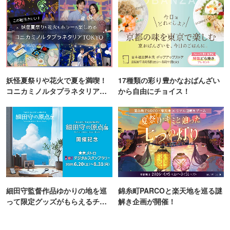
妖怪夏祭りや花火で夏を満喫！
17種類の彩り豊かなおばんざい
コニカミノルタプラネタリア
から自由にチョイス！
TOKYO
細田守監督作品ゆかりの地を巡
錦糸町PARCOと楽天地を巡る謎
って限定グッズがもらえるチャ
解き企画が開催！
ンス！