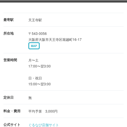
◆口八町の自信作「炎の手羽揚げ」
ご来店の際は、まずはこちらを食べてみて！
最寄駅
天王寺駅
甘辛タレが絡んで、とってもジューシー♪
所在地
〒543-0056
おかわり必須の口八町自慢の逸品です。
大阪府大阪市天王寺区堀越町16-17
MAP
◆職人技で焼き上げる「炭火焼鳥」
鶏の旨味がギュッと凝縮された自慢の焼鳥！
営業時間
月〜土
職人が真心と情熱を込めて、絶妙な火加減で仕上げま
17:00〜翌3:00
す！
日・祝日
炭の薫りと秘伝のタレが絡まって極上の旨さ。
15:00〜翌3:00
定休日
無
料金・費用
平均予算 3,000円
公式サイト
ぐるなび店舗サイト