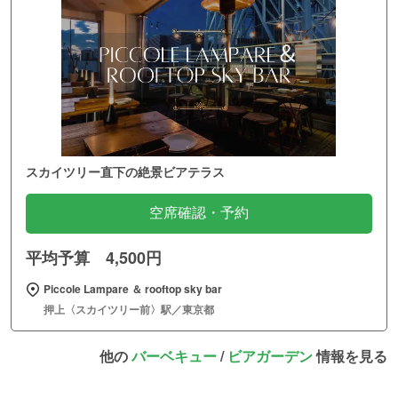
スカイツリー直下の絶景ビアテラス
空席確認・予約
平均予算 4,500円
Piccole Lampare ＆ rooftop sky bar
押上〈スカイツリー前〉駅／東京都
他の
バーベキュー
/
ビアガーデン
情報を見る