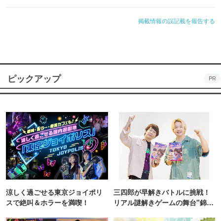
掲載情報の誤記載を報告する
ピックアップ
PR
涼しく過ごせる東京ジョイポリ
三四郎が早解きバトルに挑戦！
スで絶叫＆ホラーを満喫！
リアル謎解きゲームの舞台"錦糸
町PARCO・楽天地"を巡る！