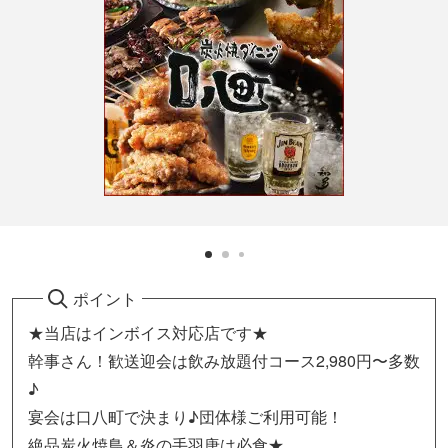
ポイント
★当店はインボイス対応店です★
幹事さん！歓送迎会は飲み放題付コース2,980円〜多数
♪
宴会は口八町で決まり♪団体様ご利用可能！
絶品炭火焼鳥＆炎の手羽唐は必食★