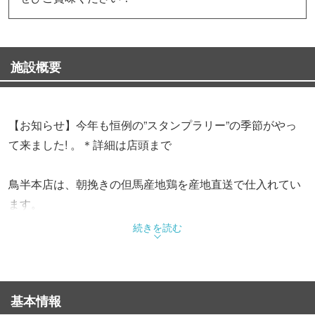
施設概要
【お知らせ】今年も恒例の”スタンプラリー”の季節がやっ
て来ました! 。＊詳細は店頭まで
鳥半本店は、朝挽きの但馬産地鶏を産地直送で仕入れてい
ます。
毎日お店で串打ちし、その日出しの売り切れ御免！ネタの
続きを読む
鮮度に自信があります。
宴会やお食事でワンランク上の焼鳥をリーズナブルにお楽
しみ頂ける。
基本情報