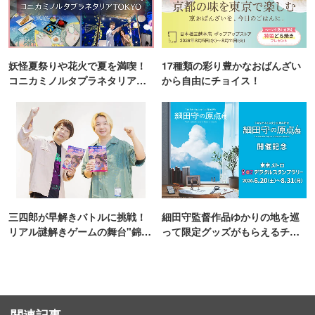
妖怪夏祭りや花火で夏を満喫！
17種類の彩り豊かなおばんざい
コニカミノルタプラネタリア
から自由にチョイス！
TOKYO
三四郎が早解きバトルに挑戦！
細田守監督作品ゆかりの地を巡
リアル謎解きゲームの舞台"錦糸
って限定グッズがもらえるチャ
町PARCO・楽天地"を巡る！
ンス！
関連記事