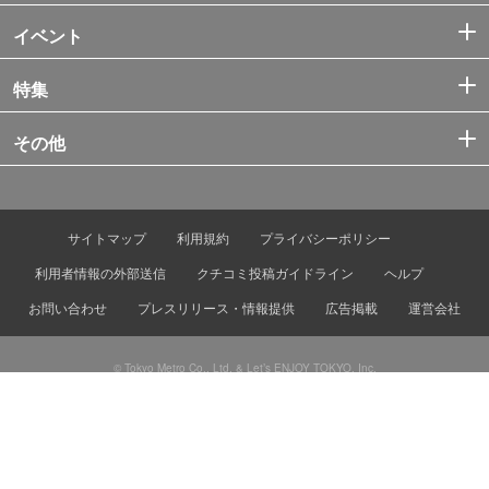
イベント
特集
その他
サイトマップ
利用規約
プライバシーポリシー
利用者情報の外部送信
クチコミ投稿ガイドライン
ヘルプ
お問い合わせ
プレスリリース・情報提供
広告掲載
運営会社
© Tokyo Metro Co., Ltd. & Let’s ENJOY TOKYO, Inc.