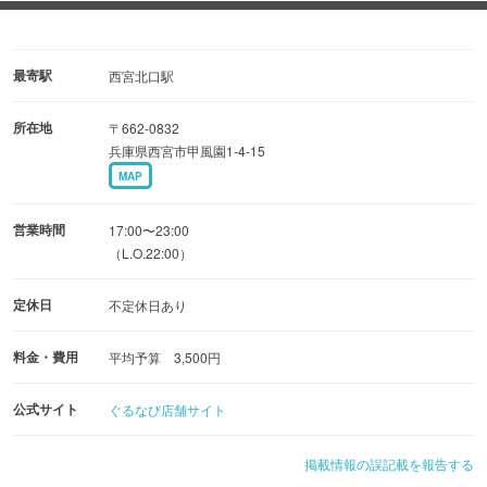
●自慢の逸品
丹波地鶏の「焼鳥」はもちろん、心臓下部の「ごちゃ」や
半熟のキンカン「ゴールド」など希少部位もお薦め。
最寄駅
西宮北口駅
所在地
〒662-0832
●鳥半宴会コース
兵庫県西宮市甲風園1-4-15
鳥半の魅力を集めたフルコース！
MAP
［お料理のみ］［2時間飲み放題付き］など利用シーンに
合わせてお選びください。
営業時間
17:00〜23:00
（L.O.22:00）
●中庭を望む落ち着いた雰囲気
定休日
不定休日あり
しっとりとした雰囲気の隠れ家的な店。
選べる半個室、テーブル席、をご用意しております。
料金・費用
平均予算 3,500円
公式サイト
ぐるなび店舗サイト
掲載情報の誤記載を報告する