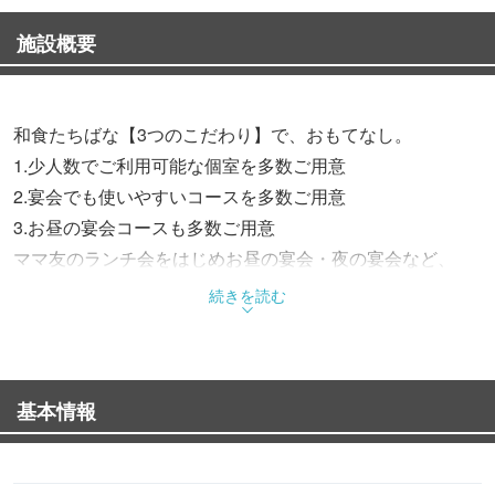
施設概要
和食たちばな【3つのこだわり】で、おもてなし。
1.少人数でご利用可能な個室を多数ご用意
2.宴会でも使いやすいコースを多数ご用意
3.お昼の宴会コースも多数ご用意
ママ友のランチ会をはじめお昼の宴会・夜の宴会など、
幅広いシーンでご利用いただけます！
続きを読む
【個室】和の雰囲気の落ち着いた個室席は、2名・4名・8
名・12名・24名様ご対応。
基本情報
接待・歓送迎会・家族会・慶事・法事など、公式の場でも
ご利用いただけます。