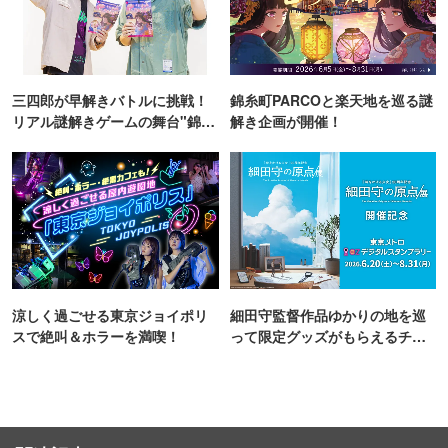
三四郎が早解きバトルに挑戦！
錦糸町PARCOと楽天地を巡る謎
リアル謎解きゲームの舞台"錦糸
解き企画が開催！
町PARCO・楽天地"を巡る！
涼しく過ごせる東京ジョイポリ
細田守監督作品ゆかりの地を巡
スで絶叫＆ホラーを満喫！
って限定グッズがもらえるチャ
ンス！