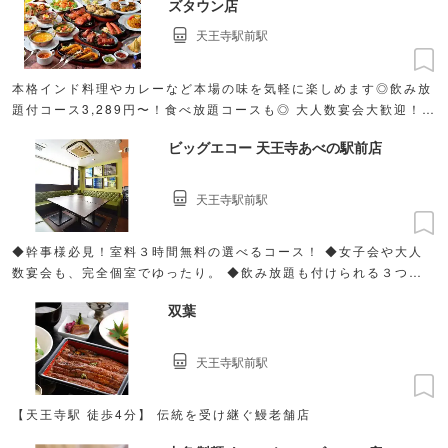
ズタウン店
天王寺駅前駅
本格インド料理やカレーなど本場の味を気軽に楽しめます◎飲み放
題付コース3,289円〜！食べ放題コースも◎ 大人数宴会大歓迎！貸
切30名様〜OK！
ビッグエコー 天王寺あべの駅前店
天王寺駅前駅
◆幹事様必見！室料３時間無料の選べるコース！ ◆女子会や大人
数宴会も、完全個室でゆったり。 ◆飲み放題も付けられる３つの
プランから、好みの内容をチョイス◎
双葉
天王寺駅前駅
【天王寺駅 徒歩4分】 伝統を受け継ぐ鰻老舗店