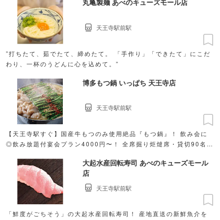
丸亀製麺 あべのキューズモール店
天王寺駅前駅
”打ちたて、茹でたて、締めたて。 「手作り」「できたて」にこだ
わり、一杯のうどんに心を込めて。”
博多もつ鍋 いっぱち 天王寺店
天王寺駅前駅
【天王寺駅すぐ】国産牛もつのみ使用絶品『もつ鍋』！ 飲み会に
◎飲み放題付宴会プラン4000円〜！ 全席掘り炬燵席・貸切90名様
迄◎
大起水産回転寿司 あべのキューズモール
店
天王寺駅前駅
「鮮度がごちそう」の大起水産回転寿司！ 産地直送の新鮮魚介を