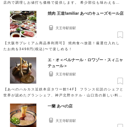
店内で調理しお値打ち価格で提供します。 希少部位も味わえる本
まぐろなど絶品のお寿司をご堪能ください。
焼肉 王道familiar あべのキューズモール店
天王寺駅前駅
【大阪市プレミアム商品券利用可】 焼肉食べ放題！厳選仕入れし
たお肉を3498円(税込)〜で楽しめる！
エ・オ＜ベルナール・ロワゾー・スィニャ
テュール＞
天王寺駅前駅
【あべのハルカス近鉄本店タワー館14F】 フランス伝説のシェフと
世界が認めたグランシェフ、神戸北野ホテル・山口浩の新しい料理
の世界感を存分に堪能できます。
一蘭 あべの店
天王寺駅前駅