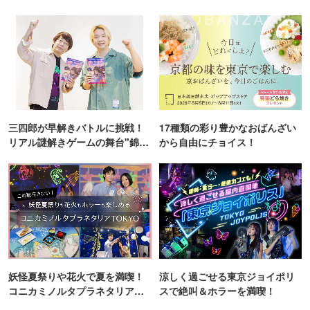
ンス！
三四郎が早解きバトルに挑戦！
17種類の彩り豊かなおばんざい
リアル謎解きゲームの舞台"錦糸
から自由にチョイス！
町PARCO・楽天地"を巡る！
妖怪夏祭りや花火で夏を満喫！
涼しく過ごせる東京ジョイポリ
コニカミノルタプラネタリア
スで絶叫＆ホラーを満喫！
TOKYO