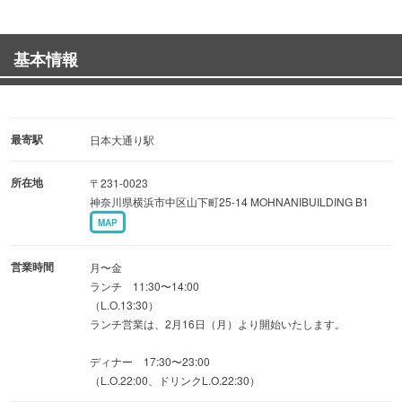
に、上質な味わいをご堪能ください。
基本情報
【特別な時間を彩るコース料理】
人数やシーンに合わせて選べるコースを豊富にご用意。
沖縄の味覚をふんだんに取り入れたコースは、宴会やお祝
いにもおすすめ。
最寄駅
日本大通り駅
彩り豊かな料理と空間で、特別なひとときをお楽しみくだ
所在地
〒231-0023
さい。
神奈川県横浜市中区山下町25-14 MOHNANIBUILDING B1
MAP
【和モダンの落ち着いた空間】
木目の温もりと柔らかな灯りに包まれた店内で、心地よい
営業時間
月〜金
時間をお過ごしいただけます。
ランチ 11:30〜14:00
（L.O.13:30）
プライベート感のある個室は、接待などにも最適。
ランチ営業は、2月16日（月）より開始いたします。
貸切にも対応しており、大人数の集まりでも安心です。
ディナー 17:30〜23:00
（L.O.22:00、ドリンクL.O.22:30）