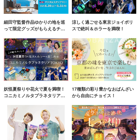
細田守監督作品ゆかりの地を巡
涼しく過ごせる東京ジョイポリ
って限定グッズがもらえるチャ
スで絶叫＆ホラーを満喫！
ンス！
妖怪夏祭りや花火で夏を満喫！
17種類の彩り豊かなおばんざい
コニカミノルタプラネタリア
から自由にチョイス！
TOKYO