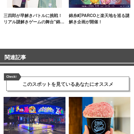
三四郎が早解きバトルに挑戦！
錦糸町PARCOと楽天地を巡る謎
リアル謎解きゲームの舞台"錦糸
解き企画が開催！
町PARCO・楽天地"を巡る！
関連記事
Check!
このスポットを見ている
あなたにオススメ