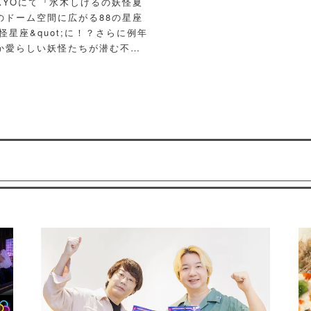
OKYOにて『水木しげるの妖怪夏
のドーム空間に広がる88の星座
怪星座&quot;に！？さらに例年
か愛らしい妖怪たちが潜む不思