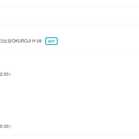
比谷OKUROJI H 08
MAP
2:00）
0:30）