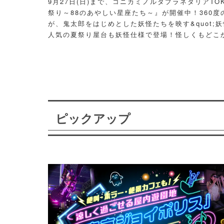
9月27日(日)まで、コニカミノルタプラネタリアT
祭り～88のあやしい星座たち～』が開催中！360度
が、鬼太郎をはじめとした妖怪たちを映す&quot;妖
人気の夏祭り屋台も妖怪仕様で登場！怪しくもどこ
議な空間に、ぜひ訪れてみて！
ピックアップ