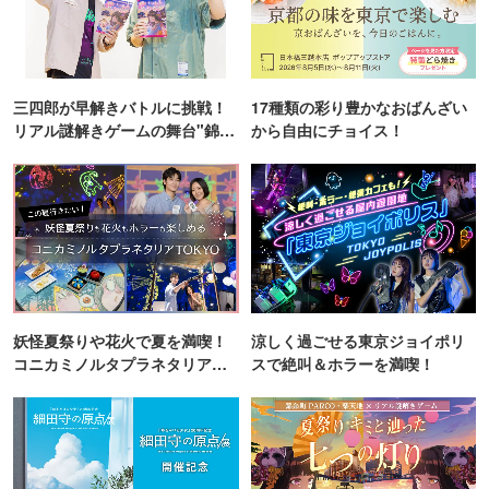
三四郎が早解きバトルに挑戦！
17種類の彩り豊かなおばんざい
リアル謎解きゲームの舞台"錦糸
から自由にチョイス！
町PARCO・楽天地"を巡る！
妖怪夏祭りや花火で夏を満喫！
涼しく過ごせる東京ジョイポリ
コニカミノルタプラネタリア
スで絶叫＆ホラーを満喫！
TOKYO