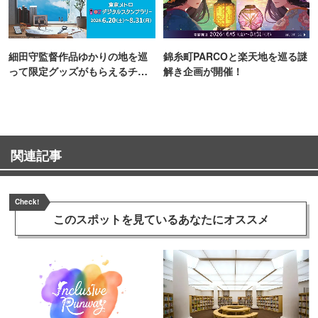
細田守監督作品ゆかりの地を巡
錦糸町PARCOと楽天地を巡る謎
って限定グッズがもらえるチャ
解き企画が開催！
ンス！
関連記事
Check!
このスポットを見ている
あなたにオススメ