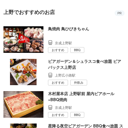
上野でおすすめのお店
PR
鳥焼肉 鳥ひびきちゃん
京成上野駅
おすすめ
BBQ
ビアガーデン＆シュラスコ食べ放題 ビア
バックス上野店
上野広小路駅
おすすめ
外飲み
木村屋本店 上野駅前 屋内ビアホール
×BBQ焼肉
京成上野駅
おすすめ
BBQ
星降る夜空ビアガーデン BBQ食べ放題 ス