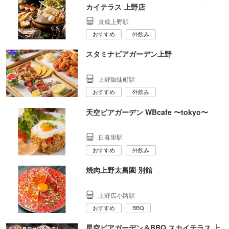
カイテラス 上野店
京成上野駅
おすすめ
外飲み
スタミナビアガーデン上野
上野御徒町駅
おすすめ
外飲み
天空ビアガーデン WBcafe 〜tokyo〜
日暮里駅
おすすめ
外飲み
焼肉上野太昌園 別館
上野広小路駅
おすすめ
BBQ
星空ビアガーデン＆BBQ スカイテラス 上