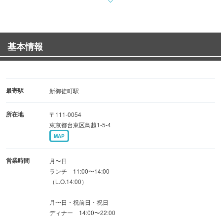
化学調味料は一切不使用。
ベジタリアンはもちろん、ヴィーガン、グルテンフリー、
基本情報
ハラルにも対応しており
どなたでも安心してお食事をお楽しみいただけます。
木の温もりが感じられる広々とした空間で
最寄駅
新御徒町駅
本場のスパイスが香る豊かな時間をお過ごしください。
所在地
〒111-0054
東京都台東区鳥越1-5-4
MAP
営業時間
月〜日
ランチ 11:00〜14:00
（L.O.14:00）
月〜日・祝前日・祝日
ディナー 14:00〜22:00