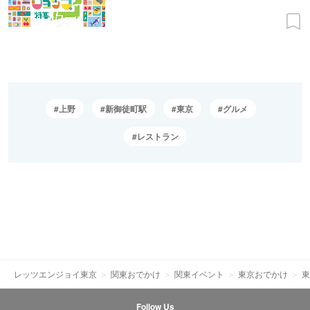
上野
新御徒町駅
東京
グルメ
レストラン
レッツエンジョイ東京
関東おでかけ
関東イベント
東京おでかけ
東
Follow Us