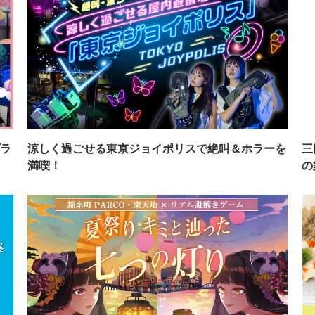
ラ
涼しく過ごせる東京ジョイポリスで絶叫＆ホラーを
三
満喫！
の