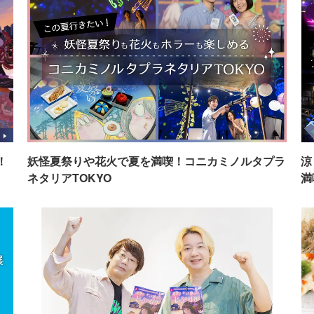
！
妖怪夏祭りや花火で夏を満喫！コニカミノルタプラ
涼
ネタリアTOKYO
満