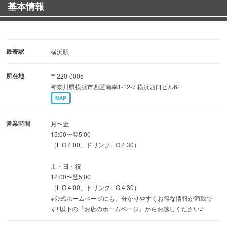
基本情報
題
■【早割】18時迄のコーススタートで総額【20%OFF!!】
最寄駅
横浜駅
所在地
〒220-0005
神奈川県横浜市西区南幸1-12-7 横浜西口ビル6F
MAP
営業時間
月〜金
15:00〜翌5:00
（L.O.4:00、ドリンクL.O.4:30）
土・日・祝
12:00〜翌5:00
（L.O.4:00、ドリンクL.O.4:30）
※公式ホームページにも、分かりやすくお得な情報が満載で
す!!以下の『お店のホームページ』からお越しください♪