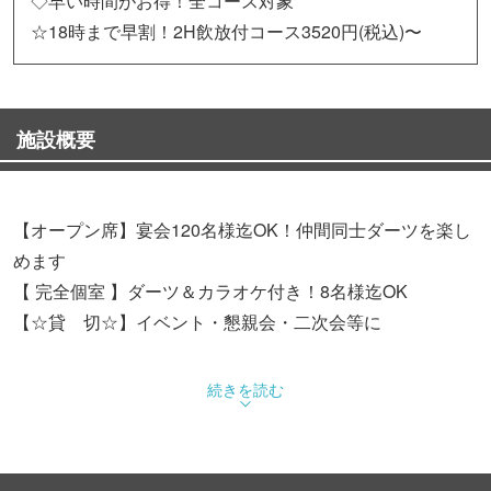
◇早い時間がお得！全コース対象
☆18時まで早割！2H飲放付コース3520円(税込)〜
施設概要
【オープン席】宴会120名様迄OK！仲間同士ダーツを楽し
めます
【 完全個室 】ダーツ＆カラオケ付き！8名様迄OK
【☆貸 切☆】イベント・懇親会・二次会等に
■【貸切PARTYプラン】2h飲放＆ダーツ投げ放題＆オプシ
続きを読む
ョン付コース4500円〜
■【PARTYプラン】2h飲放＆ダーツ投げ放題
■【個室PARTYプラン】2h飲放＆ダーツ投げ放題＆歌い放