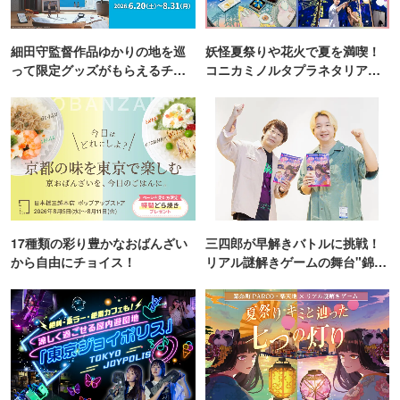
細田守監督作品ゆかりの地を巡
妖怪夏祭りや花火で夏を満喫！
って限定グッズがもらえるチャ
コニカミノルタプラネタリア
ンス！
TOKYO
17種類の彩り豊かなおばんざい
三四郎が早解きバトルに挑戦！
から自由にチョイス！
リアル謎解きゲームの舞台"錦糸
町PARCO・楽天地"を巡る！