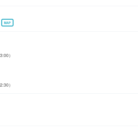
7
MAP
3:00）
2:30）