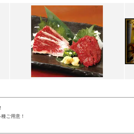
！
各種ご用意！