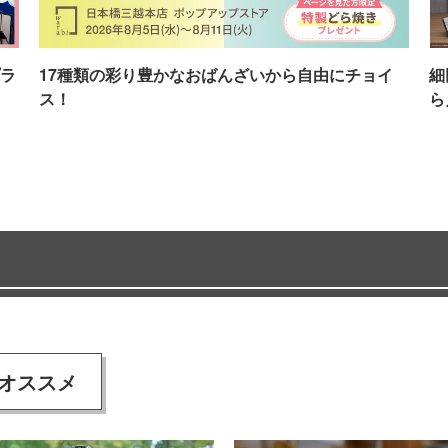
ラ
17種類の彩り豊かなおばんざいから自由にチョイ
細
ス！
ら
オススメ