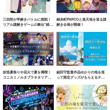
三四郎が早解きバトルに挑戦！
錦糸町PARCOと楽天地を巡る謎
リアル謎解きゲームの舞台"錦糸
解き企画が開催！
町PARCO・楽天地"を巡る！
妖怪夏祭りや花火で夏を満喫！
細田守監督作品ゆかりの地を巡
コニカミノルタプラネタリア
って限定グッズがもらえるチャ
TOKYO
ンス！