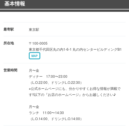
基本情報
おこもり感あふれる上質なプライベート空間。
ゆっくりと語らえる、プレミアムなひとときをお過ごしく
ださい。
最寄駅
東京駅
◆飲み放題付き宴会コース◆
所在地
〒100-0005
2h飲み放題付き4800円(税込)〜ご用意ございます。
東京都千代田区丸の内1-6-1 丸の内センタービルディングB1
早い時間（〜17時）・遅い時間（21時〜）はもっとお得
MAP
に。
お得な割引クーポンはクーポンページをご覧ください♪
営業時間
月〜金
ディナー 17:00〜23:00
（L.O.22:00、ドリンクL.O.22:30）
※公式ホームページにも、分かりやすくお得な情報が満載で
す!!以下の『お店のホームページ』からお越しください♪
月〜金
ランチ 11:00〜14:30
（L.O.14:00、ドリンクL.O.14:00）