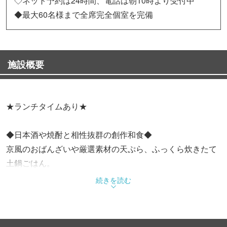
◇ネット予約は24時間、電話は朝10時より受付中
◆最大60名様まで全席完全個室を完備
施設概要
★ランチタイムあり★
◆日本酒や焼酎と相性抜群の創作和食◆
京風のおばんざいや厳選素材の天ぷら、ふっくら炊きたて
土鍋ごはん。
調味料までこだわり抜いたお料理の数々をお愉しみくださ
続きを読む
い。
◆シーンに合わせてご利用いただける個室◆