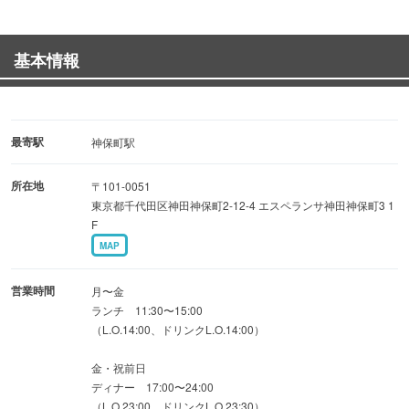
◆今月のサービス
基本情報
・激レアマッコリが1000円引き！3980円→2980円
・今だけ！サムギョプサルを頼むと、冷麺orピビン麺が付
いてくる♪
最寄駅
神保町駅
◆ご宴会
所在地
〒101-0051
韓国料理でご宴会はいかがでしょうか？
東京都千代田区神田神保町2-12-4 エスペランサ神田神保町3 1
2名様〜30名様までご案内可能。貸切予約も承っておりま
F
す。広々と使えるテーブル席は、プライベート感を大切に
MAP
しながらリラックスした時間を過ごせます。
営業時間
月〜金
ランチ 11:30〜15:00
（L.O.14:00、ドリンクL.O.14:00）
金・祝前日
ディナー 17:00〜24:00
（L.O.23:00、ドリンクL.O.23:30）