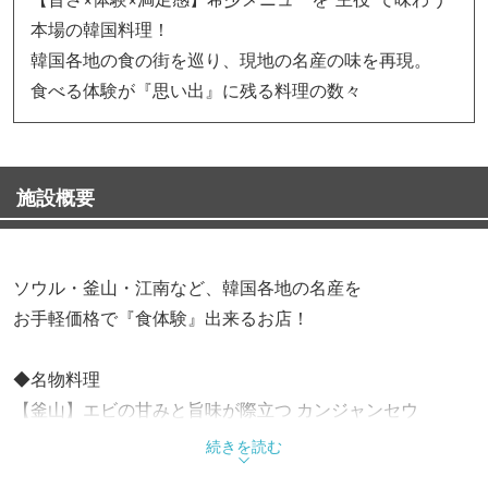
本場の韓国料理！
韓国各地の食の街を巡り、現地の名産の味を再現。
食べる体験が『思い出』に残る料理の数々
施設概要
ソウル・釜山・江南など、韓国各地の名産を
お手軽価格で『食体験』出来るお店！
◆名物料理
【釜山】エビの甘みと旨味が際立つ カンジャンセウ
【釜山】鮮度抜群！踊るタコ料理 サンナッチ
続きを読む
【江南】濃厚なカニ味噌が絡む カンジャンケジャン