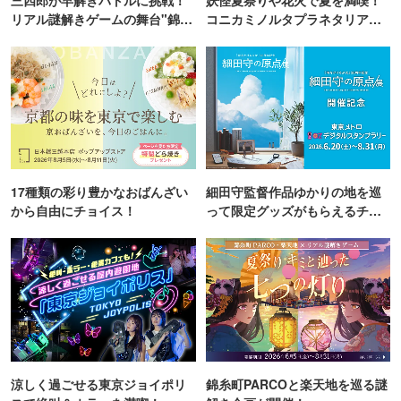
リアル謎解きゲームの舞台"錦糸
コニカミノルタプラネタリア
町PARCO・楽天地"を巡る！
TOKYO
17種類の彩り豊かなおばんざい
細田守監督作品ゆかりの地を巡
から自由にチョイス！
って限定グッズがもらえるチャ
ンス！
涼しく過ごせる東京ジョイポリ
錦糸町PARCOと楽天地を巡る謎