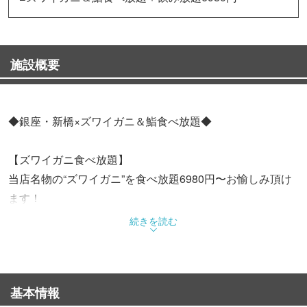
施設概要
◆銀座・新橋×ズワイガニ＆鮨食べ放題◆
【ズワイガニ食べ放題】
当店名物の“ズワイガニ”を食べ放題6980円〜お愉しみ頂け
ます！
蟹本来の旨味を味わえる本ズワイをいくらでもお召し上が
続きを読む
り下さい。
更に50種超の江戸前寿司、刺身などの豪華海鮮全100種超
の料理が食べ放題！
基本情報