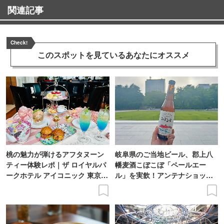
関連記事
Check!
このスポットを見ている
あなたにオススメ
桃の魅力が弾けるアフタヌーン
岐阜県のご当地ビール、郡上八
ティー体験レポ｜ザ ロイヤルパ
幡麦酒こぼこぼ「ペールエー
ークホテル アイコニック 東京汐
ル」を実飲！アンテナショップ
留
で買えるビール特集