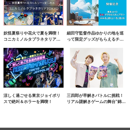
妖怪夏祭りや花火で夏を満喫！
細田守監督作品ゆかりの地を巡
コニカミノルタプラネタリア
って限定グッズがもらえるチャ
TOKYO
ンス！
涼しく過ごせる東京ジョイポリ
三四郎が早解きバトルに挑戦！
スで絶叫＆ホラーを満喫！
リアル謎解きゲームの舞台"錦糸
町PARCO・楽天地"を巡る！