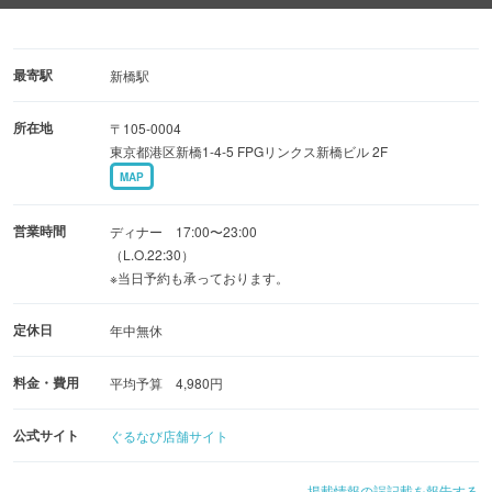
【全100席の広々空間】
上品な和モダン空間は、大小様々なシーンで利用可能
宴会に最適の半個室もご用意（〜最大14名様）
最寄駅
新橋駅
ご宴会・接待・誕生日・デートなどに。
所在地
〒105-0004
東京都港区新橋1-4-5 FPGリンクス新橋ビル 2F
【食べ放題＆飲み放題プラン】
MAP
期間限定のNEWOPEN記念価格にてご提供！
・ズワイガニ食べ放題＜120分制＞6980円(税抜)
営業時間
ディナー 17:00〜23:00
・本ズワイガニ食べ放題＜120分制＞8980円(税抜)
（L.O.22:30）
※当日予約も承っております。
・タラバガニ＆毛ガニ食べ放題＜120分制＞14980円(税抜)
※飲み放題付きプランもご用意。予算に合わせてお選び下
定休日
年中無休
さい！
料金・費用
平均予算 4,980円
公式サイト
ぐるなび店舗サイト
掲載情報の誤記載を報告する