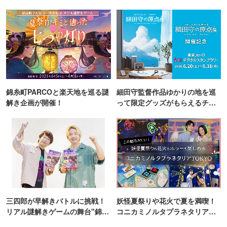
錦糸町PARCOと楽天地を巡る謎
細田守監督作品ゆかりの地を巡
解き企画が開催！
って限定グッズがもらえるチャ
ンス！
三四郎が早解きバトルに挑戦！
妖怪夏祭りや花火で夏を満喫！
リアル謎解きゲームの舞台"錦糸
コニカミノルタプラネタリア
町PARCO・楽天地"を巡る！
TOKYO