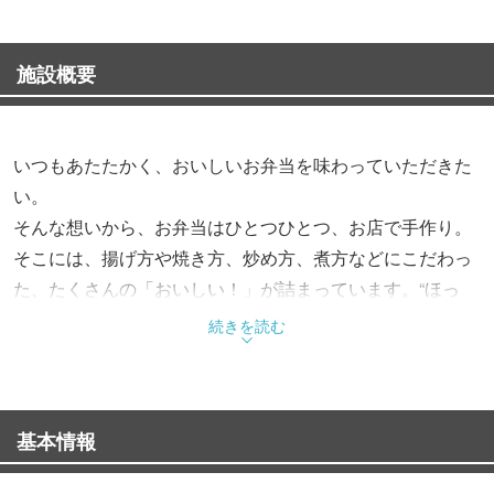
施設概要
いつもあたたかく、おいしいお弁当を味わっていただきた
い。
そんな想いから、お弁当はひとつひとつ、お店で手作り。
そこには、揚げ方や焼き方、炒め方、煮方などにこだわっ
た、たくさんの「おいしい！」が詰まっています。“ほっ
と”できるお弁当で、“もっと”お客様を笑顔にする。これか
続きを読む
らも、そんなお弁当をお届けします。
基本情報