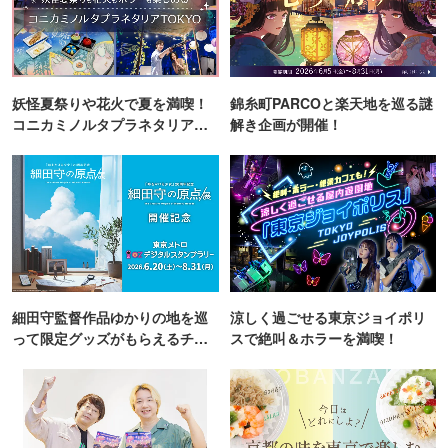
妖怪夏祭りや花火で夏を満喫！
錦糸町PARCOと楽天地を巡る謎
コニカミノルタプラネタリア
解き企画が開催！
TOKYO
細田守監督作品ゆかりの地を巡
涼しく過ごせる東京ジョイポリ
って限定グッズがもらえるチャ
スで絶叫＆ホラーを満喫！
ンス！