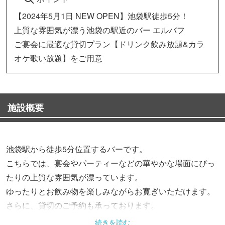
【2024年5月1日 NEW OPEN】池袋駅徒歩5分！
上質な雰囲気が漂う池袋の駅近のバー エルバフ
ご宴会に最適な貸切プラン【ドリンク飲み放題&カラ
オケ歌い放題】をご用意
施設概要
池袋駅から徒歩5分位置するバーです。
こちらでは、宴会やパーティーなどの華やかな場面にぴっ
たりの上質な雰囲気が漂っています。
ゆったりとお飲み物を楽しみながらお寛ぎいただけます。
さらに、貸切のご予約も承っております。
最大25名様までの貸切が可能。大切な方々との特別なひと
続きを読む