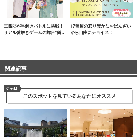
三四郎が早解きバトルに挑戦！
17種類の彩り豊かなおばんざい
リアル謎解きゲームの舞台"錦糸
から自由にチョイス！
町PARCO・楽天地"を巡る！
関連記事
Check!
このスポットを見ている
あなたにオススメ