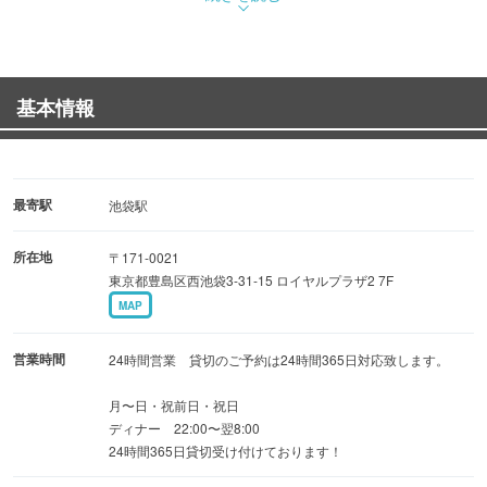
ときをお愉しみいただけます。
■2H飲み放題付 貸切限定プラン(15名様からご予約承りま
基本情報
す)貸切全日全時間帯可能！
『ライトプラン』〈全5品〉気軽に貸切で楽しめる3,500
円
『貸切スタンダードプラン』絶品ローストビーフ肉寿司
最寄駅
池袋駅
付♪〈全7品〉4,500円
所在地
〒171-0021
東京都豊島区西池袋3-31-15 ロイヤルプラザ2 7F
ぜひ、お越しいただき、当店自慢の料理と上質なサービス
MAP
をご堪能ください。
営業時間
24時間営業 貸切のご予約は24時間365日対応致します。
月〜日・祝前日・祝日
ディナー 22:00〜翌8:00
24時間365日貸切受け付けております！