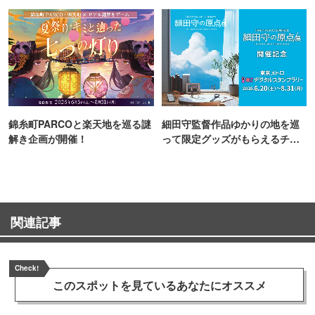
町PARCO・楽天地"を巡る！
錦糸町PARCOと楽天地を巡る謎
細田守監督作品ゆかりの地を巡
解き企画が開催！
って限定グッズがもらえるチャ
ンス！
関連記事
Check!
このスポットを見ている
あなたにオススメ