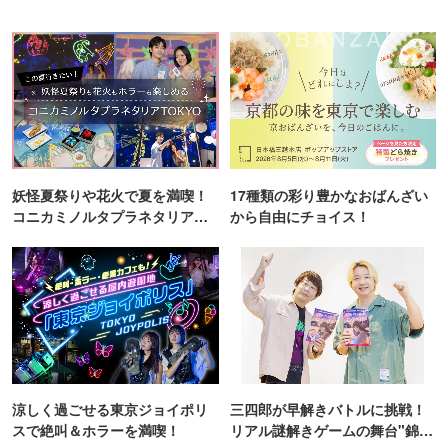
妖怪夏祭りや花火で夏を満喫！
17種類の彩り豊かなおばんざい
コニカミノルタプラネタリア
から自由にチョイス！
TOKYO
涼しく過ごせる東京ジョイポリ
三四郎が早解きバトルに挑戦！
スで絶叫＆ホラーを満喫！
リアル謎解きゲームの舞台"錦糸