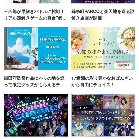
三四郎が早解きバトルに挑戦！
錦糸町PARCOと楽天地を巡る謎
リアル謎解きゲームの舞台"錦糸
解き企画が開催！
町PARCO・楽天地"を巡る！
細田守監督作品ゆかりの地を巡
17種類の彩り豊かなおばんざい
って限定グッズがもらえるチャ
から自由にチョイス！
ンス！