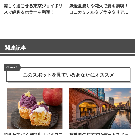
涼しく過ごせる東京ジョイポリ
妖怪夏祭りや花火で夏を満喫！
スで絶叫＆ホラーを満喫！
コニカミノルタプラネタリア
TOKYO
関連記事
Check!
このスポットを見ている
あなたにオススメ
焼きたてパイ専門店「パイマニ
秋葉原のおすすめデートスポッ