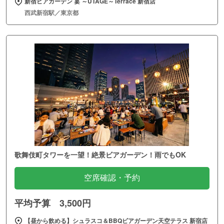
新宿ビアガーデン 宴 ～UTAGE～Terrace 新宿店
西武新宿駅／東京都
歌舞伎町タワーを一望！絶景ビアガーデン！雨でもOK
空席確認・予約
平均予算 3,500円
【昼から飲める】シュラスコ＆BBQビアガーデン天空テラス 新宿店