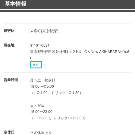
基本情報
・各種懇親会、パーティーに！
・ゲームイベント等の会場に！
・会議、講習会に！
・場所貸し等による、スペースの利用に！
最寄駅
末広町(東京都)駅
※様々な利用方法をご相談いただけます。
所在地
〒101-0021
東京都千代田区外神田4-4-2 HULIC＆New AKIHABARAビル6
◆秋葉原で話題のアミューズメントパーティー
F
・最新設備と充実のフード＆ドリンクメニュー、上質な空
MAP
間が当店の自慢
・お洒落で特別な時間を過ごせるダーツバー
営業時間
月〜土・祝前日
18:00〜翌5:00
・本格カクテルと料理＆ダーツや「ビアポン」などのゲー
（L.O.4:00、ドリンクL.O.4:30）
ムを堪能
日・祝日
15:00〜23:00
（L.O.22:00、ドリンクL.O.22:30）
定休日
不定休日あり