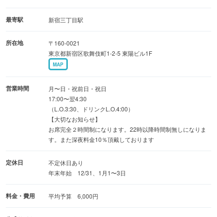
蒸・煮」料理で味わう。
刺身だけでなく白子やあん肝など日本酒に合う海鮮料理を
最寄駅
新宿三丁目駅
取り揃えております。
所在地
〒160-0021
東京都新宿区歌舞伎町1-2-5 東陽ビル1F
■日本酒
MAP
十四代をはじめ全国の銘酒を常時25種類が飲める日本酒飲
み放題プランも大好評
営業時間
月〜日・祝前日・祝日
17:00〜翌4:30
（L.O.3:30、ドリンクL.O.4:00）
■完全個室
【大切なお知らせ】
上質な個室を多数完備
お席完全２時間制になります。22時以降時間制無しになりま
す。また深夜料金10％頂戴しております
定休日
不定休日あり
年末年始 12/31、1月1〜3日
料金・費用
平均予算 6,000円