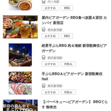
代々木駅
おすすめ
BBQ
屋内ビアガーデン BBQ食べ放題＆貸切 カ
ンパイ 新宿店
西武新宿駅
おすすめ
BBQ
絶景手ぶらBBQ 肉＆海鮮 新宿歌舞伎ビア
ガーデン
西武新宿駅
おすすめ
外飲み
手ぶらBBQ＆ビアガーデン 新宿歌舞伎
Hall
西武新宿駅
おすすめ
外飲み
【バーベキュー×ビアガーデン】 BBQてら
す 御来光