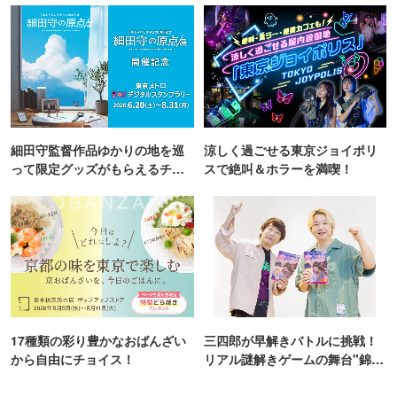
細田守監督作品ゆかりの地を巡
涼しく過ごせる東京ジョイポリ
って限定グッズがもらえるチャ
スで絶叫＆ホラーを満喫！
ンス！
17種類の彩り豊かなおばんざい
三四郎が早解きバトルに挑戦！
から自由にチョイス！
リアル謎解きゲームの舞台"錦糸
町PARCO・楽天地"を巡る！