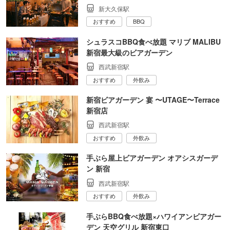
新大久保駅
おすすめ
BBQ
シュラスコBBQ食べ放題 マリブ MALIBU
新宿最大級のビアガーデン
西武新宿駅
おすすめ
外飲み
新宿ビアガーデン 宴 〜UTAGE〜Terrace
新宿店
西武新宿駅
おすすめ
外飲み
手ぶら屋上ビアガーデン オアシスガーデ
ン 新宿
西武新宿駅
おすすめ
外飲み
手ぶらBBQ食べ放題×ハワイアンビアガー
デン 天空グリル 新宿東口