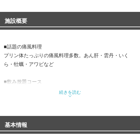
施設概要
■話題の痛風料理
プリン体たっぷりの痛風料理多数。あん肝・雲丹・いく
ら・牡蠣・アワビなど
■飲み放題コース
・雲丹しゃぶ ＜8品＋2h飲放付＞ 7,980円
続きを読む
・痛風鍋 ＜8品＋2h飲放付＞ 7,980円
・海鮮三昧 ＜8品＋2h飲放付＞ 5,980円
基本情報
■生牡蠣・海鮮
毎日全国各地から仕入れた旬の生牡蠣。「生・焼・揚・