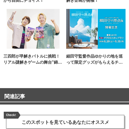
から自由にチョイス！
解き企画が開催！
三四郎が早解きバトルに挑戦！
細田守監督作品ゆかりの地を巡
リアル謎解きゲームの舞台"錦糸
って限定グッズがもらえるチャ
町PARCO・楽天地"を巡る！
ンス！
関連記事
Check!
このスポットを見ている
あなたにオススメ