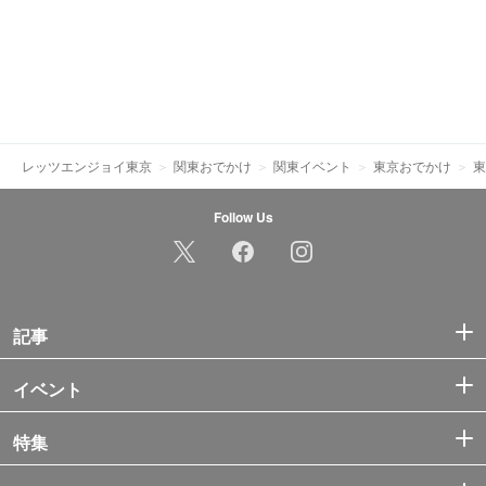
レッツエンジョイ東京
関東おでかけ
関東イベント
東京おでかけ
東
Follow Us
記事
イベント
特集