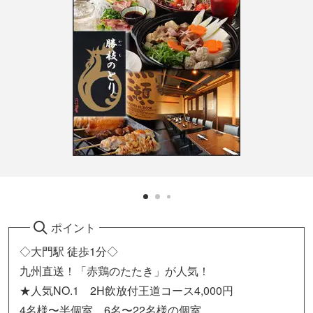
ポイント
◇大門駅 徒歩1分◇
九州直送！「赤鶏のたたき」が人気！
★人気NO.1 2H飲放付王道コース4,000円
4名様〜半個室 6名〜22名様の個室