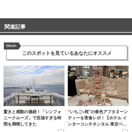
関連記事
Check!
このスポットを見ている
あなたにオススメ
驚きと感動の連続！「シンフォ
“いちご×桜”の春色アフタヌーン
ニークルーズ」で至福すぎる時
ティーを実食レポ！【ホテル イ
間を満喫してきた
ンターコンチネンタル 東京ベ
イ】