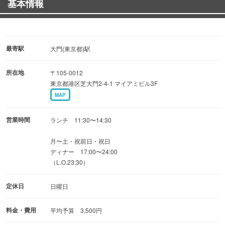
基本情報
げた豪快な逸品！
▼▼▼ぐるなびクーポン利用で▼▼▼
【要予約】10名様以上ご利用でなんと1名様無料◎
最寄駅
大門(東京都)駅
◎一番人気！超極濃鶏白湯鍋や鶏と野菜の揚げ物など《全
所在地
〒105-0012
9品》
東京都港区芝大門2-4-1 マイアミビル3F
2時間飲み放題付き『極みコース』4,800円⇒4,500円
MAP
【週末限定】お店貸切※土曜日は人数20〜30名でも要相談
営業時間
ランチ 11:30〜14:30
でご予約可能
月〜土・祝前日・祝日
★お得★
ディナー 17:00〜24:00
『土曜日♪限定コース』 3,800円⇒3,500円＜全7品＞2H飲
（L.O.23:30）
み放題付ご用意しました！
定休日
日曜日
料金・費用
平均予算 3,500円