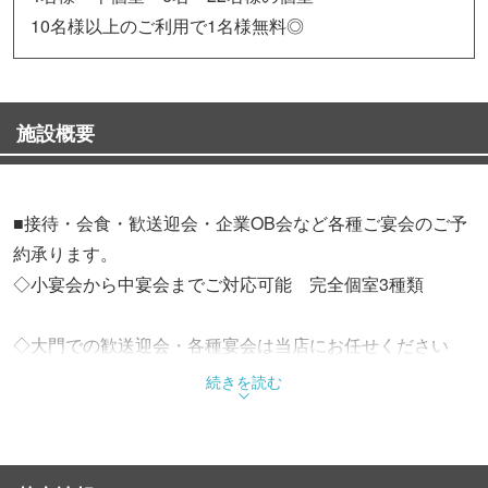
10名様以上のご利用で1名様無料◎
施設概要
■接待・会食・歓送迎会・企業OB会など各種ご宴会のご予
約承ります。
◇小宴会から中宴会までご対応可能 完全個室3種類
◇大門での歓送迎会・各種宴会は当店にお任せください
宮崎直送素材を豊富に使った厳選コース3種類ご用意◎
続きを読む
◇20種類以上の鶏料理ございます◎
【お 鍋】「コラーゲン入り美容鶏鍋」は一年中人気
【人 気】「はんみ鶏の塩焼き」特製荒塩でじっくり蒸し上