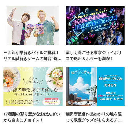
TOKYO
三四郎が早解きバトルに挑戦！
涼しく過ごせる東京ジョイポリ
リアル謎解きゲームの舞台"錦糸
スで絶叫＆ホラーを満喫！
町PARCO・楽天地"を巡る！
17種類の彩り豊かなおばんざい
細田守監督作品ゆかりの地を巡
から自由にチョイス！
って限定グッズがもらえるチャ
ンス！