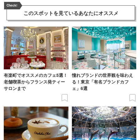
Check!
このスポットを見ている
あなたにオススメ
有楽町でオススメのカフェ5選！
憧れブランドの世界観を味わえ
老舗喫茶からフランス発ティー
る！東京「有名ブランドカフ
サロンまで
ェ」6選