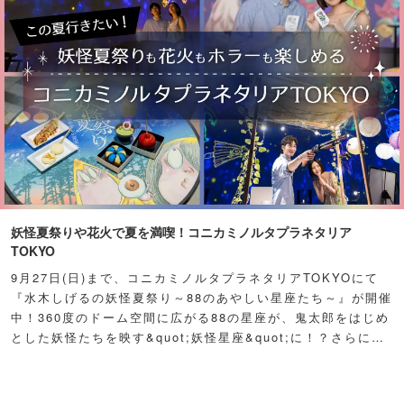
妖怪夏祭りや花火で夏を満喫！コニカミノルタプラネタリア
TOKYO
9月27日(日)まで、コニカミノルタプラネタリアTOKYOにて
『水木しげるの妖怪夏祭り～88のあやしい星座たち～』が開催
中！360度のドーム空間に広がる88の星座が、鬼太郎をはじめ
とした妖怪たちを映す&quot;妖怪星座&quot;に！？さらに例
年人気の夏祭り屋台も妖怪仕様で登場！怪しくもどこか愛らし
い妖怪たちが潜む不思議な空間に、ぜひ訪れてみて！