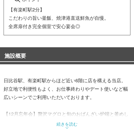
【有楽町駅2分】
こだわりの旨い釜飯、焼津港直送鮮魚が自慢。
全席扉付き完全個室で安心宴会◎
施設概要
日比谷駅、有楽町駅からほど近い6階に店を構える当店。
好立地で利便性もよく、お仕事終わりやデート使いなど幅
広いシーンでご利用いただいております。
【12月忘年会】贅沢マグロと旬のおばんざい炉端と釜めし
コース 3H 飲み放題付全8品4500円
続きを読む
【12月忘年会】本マグロ鰻と山椒の釜めしの極みコース