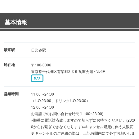
【3時間飲み放題付/10品/5500円】
基本情報
自慢の逸品に合わせて、日本酒・焼酎などお好きなお酒を
ご堪能ください！
最寄駅
日比谷駅
所在地
〒100-0006
東京都千代田区有楽町2-3-6 九重会館ビル6F
MAP
営業時間
11:00〜24:00
（L.O.23:00、ドリンクL.O.23:30）
12:00〜24:00
お電話でのお問い合わせ時間(11:00~23:00)
※順番に電話対応致しますので切らずにお待ちください。(23:0
0からお繋ぎできなくなります)※キャンセル規定に伴う人数変
更キャンセルのご連絡の際は、上記時間内にて必ずお願いしま