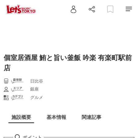
個室居酒屋 鮪と旨い釜飯 吟楽 有楽町駅前
店
日比谷
銀座
グルメ
施設概要
基本情報
関連記事
ポイント