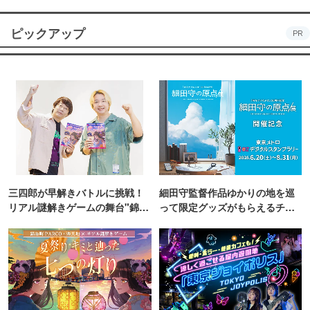
ピックアップ
PR
三四郎が早解きバトルに挑戦！
細田守監督作品ゆかりの地を巡
リアル謎解きゲームの舞台"錦糸
って限定グッズがもらえるチャ
町PARCO・楽天地"を巡る！
ンス！