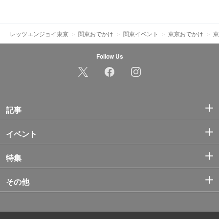
レッツエンジョイ東京
関東おでかけ
関東イベント
東京おでかけ
東
Follow Us
記事
イベント
特集
その他