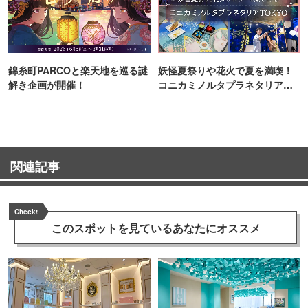
錦糸町PARCOと楽天地を巡る謎
妖怪夏祭りや花火で夏を満喫！
解き企画が開催！
コニカミノルタプラネタリア
TOKYO
関連記事
Check!
このスポットを見ている
あなたにオススメ