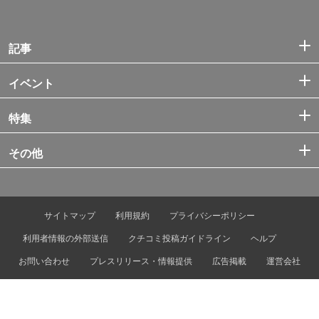
記事
イベント
特集
その他
サイトマップ
利用規約
プライバシーポリシー
利用者情報の外部送信
クチコミ投稿ガイドライン
ヘルプ
お問い合わせ
プレスリリース・情報提供
広告掲載
運営会社
© Tokyo Metro Co., Ltd. & Let’s ENJOY TOKYO, Inc.