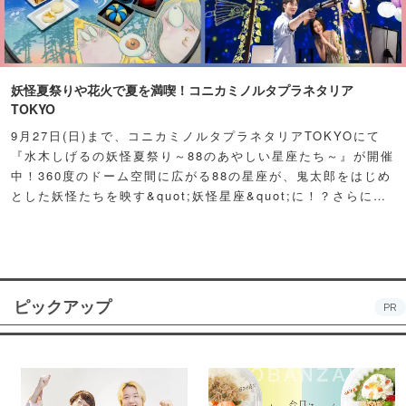
妖怪夏祭りや花火で夏を満喫！コニカミノルタプラネタリア
TOKYO
9月27日(日)まで、コニカミノルタプラネタリアTOKYOにて
『水木しげるの妖怪夏祭り～88のあやしい星座たち～』が開催
中！360度のドーム空間に広がる88の星座が、鬼太郎をはじめ
とした妖怪たちを映す&quot;妖怪星座&quot;に！？さらに例
年人気の夏祭り屋台も妖怪仕様で登場！怪しくもどこか愛らし
い妖怪たちが潜む不思議な空間に、ぜひ訪れてみて！
ピックアップ
PR