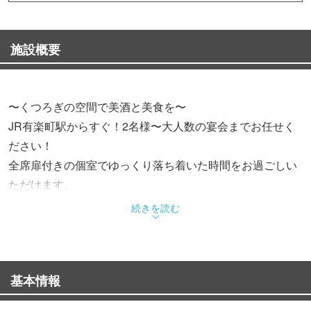
施設概要
〜くつろぎの空間で美酒と美食を〜
JR有楽町駅からすぐ！2名様〜大人数の宴会までお任せく
ださい！
全席扉付きの個室でゆっくり落ち着いた時間をお過ごしい
ただけます。
青森から直送の鮮魚と、全国の美味しい食材を使った炉端
続きを読む
焼きは絶品です
一年中お楽しみいただけるこだわりのおでん
アルコールもソフトドリンクも、他にはない種類の多さが
基本情報
自慢です！
大切な方と素敵な時間をお過ごしください〜