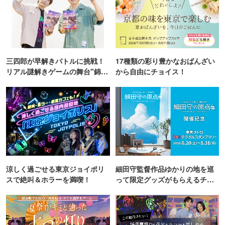
三四郎が早解きバトルに挑戦！
17種類の彩り豊かなおばんざい
リアル謎解きゲームの舞台"錦糸
から自由にチョイス！
町PARCO・楽天地"を巡る！
涼しく過ごせる東京ジョイポリ
細田守監督作品ゆかりの地を巡
スで絶叫＆ホラーを満喫！
って限定グッズがもらえるチャ
ンス！