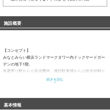
施設概要
【コンセプト】
みなとみらい横浜ランドマークタワー内ドックヤードガー
デンの地下1階、
各最寄り駅からも徒歩圏内、施設駐車場からは徒歩30秒と
便利です。
続きを読む
全席個室なのでくつろげる雰囲気の中で本場九州博多のも
つ鍋をご堪能いただけます。
専門店ならではのこだわりの本格もつ鍋はもちろん、
基本情報
豊富なこだわりの焼酎など、九州の味をお楽しみくださ