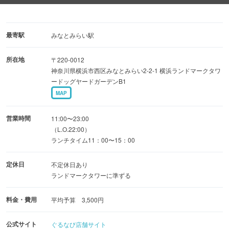
い。
◆自宅や職場にテイクアウトOK！もつ鍋でほっと一息♪
最寄駅
みなとみらい駅
・博多もつ鍋（みそ／しょうゆ） 1,980円(税込)
所在地
〒220-0012
神奈川県横浜市西区みなとみらい2-2-1 横浜ランドマークタワ
◆ご家族との夕飯に本場のもつ鍋で楽しいひとときを
ードッグヤードガーデンB1
・もつ鍋お持ち帰りセット（みそ/しょうゆ） 2人前 2,970
MAP
円(税込)〜
営業時間
11:00〜23:00
（L.O.22:00）
ランチタイム11：00〜15：00
定休日
不定休日あり
ランドマークタワーに準ずる
料金・費用
平均予算 3,500円
公式サイト
ぐるなび店舗サイト