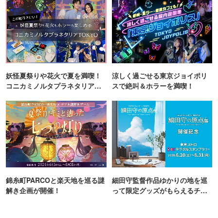
妖怪夏祭りや花火で夏を満喫！
涼しく過ごせる東京ジョイポリ
コニカミノルタプラネタリア
スで絶叫＆ホラーを満喫！
TOKYO
錦糸町PARCOと楽天地を巡る謎
細田守監督作品ゆかりの地を巡
解き企画が開催！
って限定グッズがもらえるチャ
ンス！