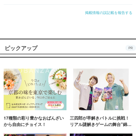
掲載情報の誤記載を報告する
ピックアップ
PR
17種類の彩り豊かなおばんざい
三四郎が早解きバトルに挑戦！
から自由にチョイス！
リアル謎解きゲームの舞台"錦糸
町PARCO・楽天地"を巡る！