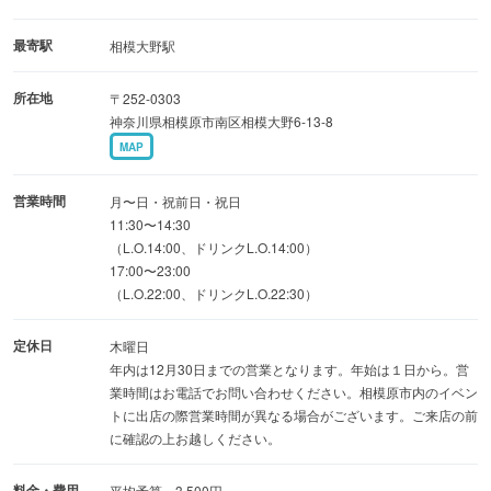
お料理に使用されている食材は、
地元神奈川と茨城から新鮮な食材を仕入れて心を込めて調
最寄駅
相模大野駅
理しております。
所在地
〒252-0303
たまごは小川フェニックスさんの甘味とコクのある卵を使
神奈川県相模原市南区相模大野6-13-8
用しています。
MAP
◎種類豊富なワイン
営業時間
月〜日・祝前日・祝日
オーナー自ら足を運んで中々見る事ができないワイン等
11:30〜14:30
（L.O.14:00、ドリンクL.O.14:00）
選りすぐりのワインをご用意しております♪
17:00〜23:00
ワイン好きの方はご賞味下さい◎
（L.O.22:00、ドリンクL.O.22:30）
定休日
木曜日
年内は12月30日までの営業となります。年始は１日から。営
業時間はお電話でお問い合わせください。相模原市内のイベン
トに出店の際営業時間が異なる場合がございます。ご来店の前
に確認の上お越しください。
料金・費用
平均予算 3,500円