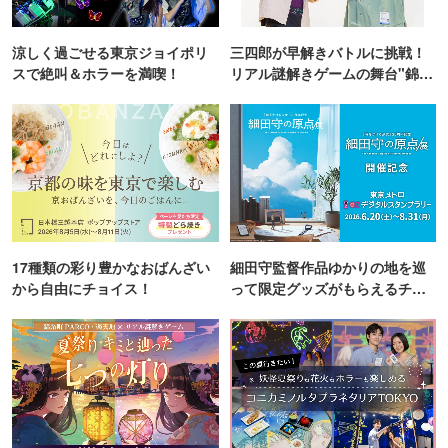
涼しく過ごせる東京ジョイポリ
三四郎が早解きバトルに挑戦！
スで絶叫＆ホラーを満喫！
リアル謎解きゲームの舞台"錦糸
町PARCO・楽天地"を巡る！
17種類の彩り豊かなおばんざい
細田守監督作品ゆかりの地を巡
から自由にチョイス！
って限定グッズがもらえるチャ
ンス！