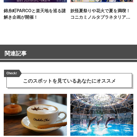
錦糸町PARCOと楽天地を巡る謎
妖怪夏祭りや花火で夏を満喫！
解き企画が開催！
コニカミノルタプラネタリア
TOKYO
関連記事
Check!
このスポットを見ている
あなたにオススメ