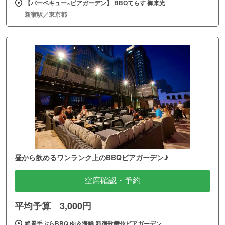
【バーベキュー×ビアガーデン】 BBQてらす 御来光
新宿駅／東京都
昼から飲めるワンランク上のBBQビアガーデン♪
空席確認・予約
平均予算 3,000円
絶景手ぶらBBQ 肉＆海鮮 新宿歌舞伎ビアガーデン