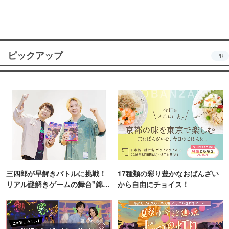
ピックアップ
PR
三四郎が早解きバトルに挑戦！
17種類の彩り豊かなおばんざい
リアル謎解きゲームの舞台"錦糸
から自由にチョイス！
町PARCO・楽天地"を巡る！