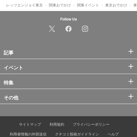
レッツエンジョイ東京
関東おでかけ
関東イベント
東京おでかけ
東
Follow Us
記事
イベント
特集
その他
サイトマップ
利用規約
プライバシーポリシー
利用者情報の外部送信
クチコミ投稿ガイドライン
ヘルプ