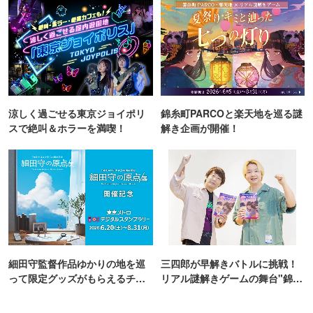
涼しく過ごせる東京ジョイポリ
錦糸町PARCOと楽天地を巡る謎
スで絶叫＆ホラーを満喫！
解き企画が開催！
細田守監督作品ゆかりの地を巡
三四郎が早解きバトルに挑戦！
って限定グッズがもらえるチャ
リアル謎解きゲームの舞台"錦糸
ンス！
町PARCO・楽天地"を巡る！