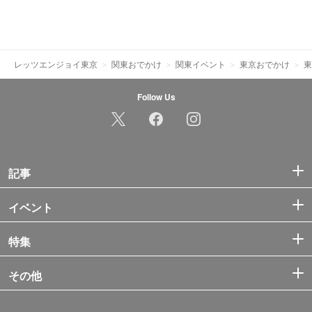
レッツエンジョイ東京
関東おでかけ
関東イベント
東京おでかけ
東
Follow Us
記事
イベント
特集
その他