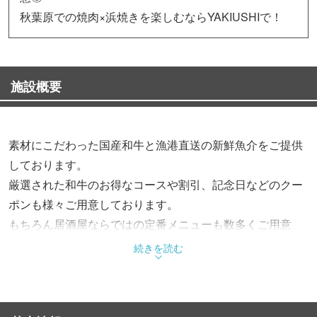
秋葉原での焼肉×浜焼きを楽しむならYAKIUSHIで！
施設概要
素材にこだわった国産和牛と漁港直送の新鮮魚介をご提供
しております。
厳選された和牛のお得なコースや割引、記念日などのクー
ポンも様々ご用意しております。
もちろん居酒屋ならではの定番メニューも数多くご用意
落ち着ける空間なので周りを気にせずゆったりとお食事を
続きを読む
楽しみいただけます◎
■おすすめ■