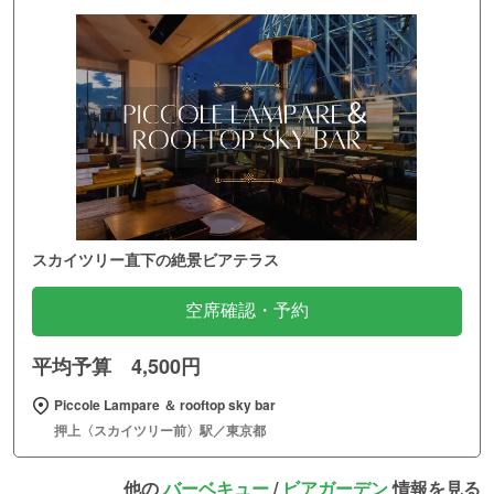
スカイツリー直下の絶景ビアテラス
空席確認・予約
平均予算 4,500円
Piccole Lampare ＆ rooftop sky bar
押上〈スカイツリー前〉駅／東京都
他の
バーベキュー
/
ビアガーデン
情報を見る