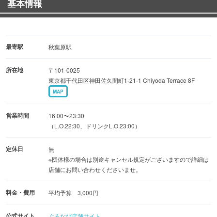
基本情報
コスパ重視なら【やきうしリーズナブルコース】特選牛と
上タン全9品2時間飲み放題4500⇒3500円
お肉もお魚も楽しみたいなら【海鮮コース】漁港直送イカ
やホタテなど全10品2時間飲み放題5500円⇒4500円
最寄駅
秋葉原駅
迷ったら【贅沢コース】厳選和牛や肉寿司など全12品3時
所在地
〒101-0025
間飲み放題5950円⇒4950円
東京都千代田区神田佐久間町1-21-1 Chiyoda Terrace 8F
MAP
■誕生日や記念日に■
メッセージ付き肉ケーキをサービス致します♪
営業時間
16:00〜23:30
◎サプライズもお受けすることが出来ますのでお気軽にご
（L.O.22:30、ドリンクL.O.23:00）
相談下さい。
定休日
無
※団体様の場合は別途キャンセル規定がございますので詳細は
店舗にお問い合わせくださいませ。
料金・費用
平均予算 3,000円
公式サイト
ぐるなび店舗サイト